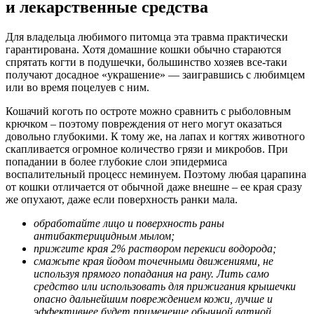
и лекарственные средства
Для владельца любимого питомца эта травма практически
гарантирована. Хотя домашние кошки обычно стараются
спрятать когти в подушечки, большинство хозяев все-таки
получают досадное «украшение» — заигравшись с любимцем
или во время поцелуев с ним.
Кошачий коготь по остроте можно сравнить с рыболовным
крючком – поэтому повреждения от него могут оказаться
довольно глубокими. К тому же, на лапах и когтях животного
скапливается огромное количество грязи и микробов. При
попадании в более глубокие слои эпидермиса
воспалительный процесс неминуем. Поэтому любая царапина
от кошки отличается от обычной даже внешне – ее края сразу
же опухают, даже если поверхность ранки мала.
обработайте лицо и поверхность раны
антибактерицидным мылом;
прижгите края 2% раствором перекиси водорода;
смажьте края йодом точечными движениями, не
используя прямого попадания на рану. Лить само
средство или использовать для прижигания крышечки
опасно дальнейшим повреждением кожи, лучше и
эффективнее будет применение обычной ватной