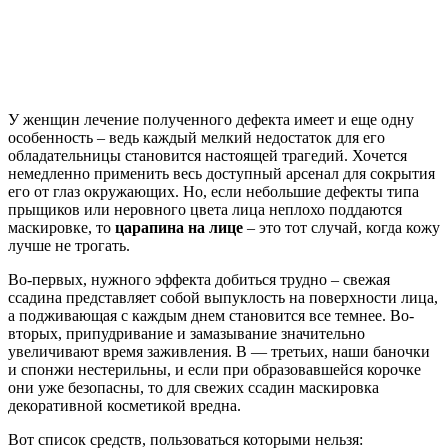
У женщин лечение полученного дефекта имеет и еще одну
особенность – ведь каждый мелкий недостаток для его
обладательницы становится настоящей трагедий. Хочется
немедленно применить весь доступный арсенал для сокрытия
его от глаз окружающих. Но, если небольшие дефекты типа
прыщиков или неровного цвета лица неплохо поддаются
маскировке, то
царапина на лице
– это тот случай, когда кожу
лучше не трогать.
Во-первых, нужного эффекта добиться трудно – свежая
ссадина представляет собой выпуклость на поверхности лица,
а подживающая с каждым днем становится все темнее. Во-
вторых, припудривание и замазывание значительно
увеличивают время заживления. В — третьих, наши баночки
и спонжи нестерильны, и если при образовавшейся корочке
они уже безопасны, то для свежих ссадин маскировка
декоративной косметикой вредна.
Вот список средств, пользоваться которыми нельзя: