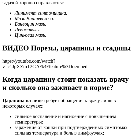
задачей хорошо справляются:
Линимент синтомицина.
Мазь Вишневского.
Банеоцин мазь.
Левомиколь.
Цинковая мазь.
ВИДЕО Порезы, царапины и ссадины
https://youtube.com/watch?
v=c1JpXZmT2GA%3Ffeature%3Doembed
Когда царапину стоит показать врачу
и сколько она заживает в норме?
Царапина на лице
требует обращения к врачу лишь в
некоторых случаях:
сильное воспаление и нагноение с повышением
температуры;
заражение от кошки при подтвержденных симптомах —
сильная температура и боль в лимфоузлах;