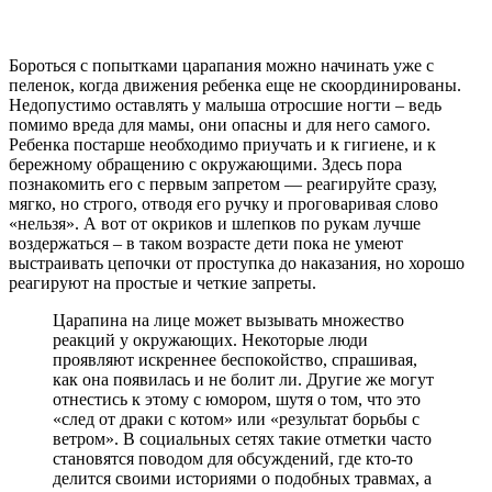
Бороться с попытками царапания можно начинать уже с
пеленок, когда движения ребенка еще не скоординированы.
Недопустимо оставлять у малыша отросшие ногти – ведь
помимо вреда для мамы, они опасны и для него самого.
Ребенка постарше необходимо приучать и к гигиене, и к
бережному обращению с окружающими. Здесь пора
познакомить его с первым запретом — реагируйте сразу,
мягко, но строго, отводя его ручку и проговаривая слово
«нельзя». А вот от окриков и шлепков по рукам лучше
воздержаться – в таком возрасте дети пока не умеют
выстраивать цепочки от проступка до наказания, но хорошо
реагируют на простые и четкие запреты.
Царапина на лице может вызывать множество
реакций у окружающих. Некоторые люди
проявляют искреннее беспокойство, спрашивая,
как она появилась и не болит ли. Другие же могут
отнестись к этому с юмором, шутя о том, что это
«след от драки с котом» или «результат борьбы с
ветром». В социальных сетях такие отметки часто
становятся поводом для обсуждений, где кто-то
делится своими историями о подобных травмах, а