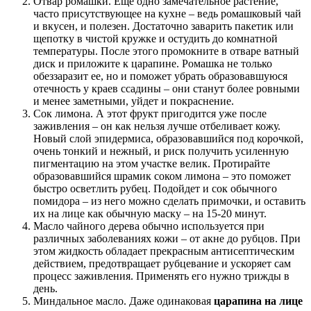
Отвар ромашки. Еще одно замечательное растение,
часто присутствующее на кухне – ведь ромашковый чай
и вкусен, и полезен. Достаточно заварить пакетик или
щепотку в чистой кружке и остудить до комнатной
температуры. После этого промокните в отваре ватный
диск и приложите к царапине. Ромашка не только
обеззаразит ее, но и поможет убрать образовавшуюся
отечность у краев ссадины – они станут более ровными
и менее заметными, уйдет и покраснение.
Сок лимона. А этот фрукт пригодится уже после
заживления – он как нельзя лучше отбеливает кожу.
Новый слой эпидермиса, образовавшийся под корочкой,
очень тонкий и нежный, и риск получить усиленную
пигментацию на этом участке велик. Протирайте
образовавшийся шрамик соком лимона – это поможет
быстро осветлить рубец. Подойдет и сок обычного
помидора – из него можно сделать примочки, и оставить
их на лице как обычную маску – на 15-20 минут.
Масло чайного дерева обычно используется при
различных заболеваниях кожи – от акне до рубцов. При
этом жидкость обладает прекрасным антисептическим
действием, предотвращает рубцевание и ускоряет сам
процесс заживления. Применять его нужно трижды в
день.
Миндальное масло. Даже одинаковая
царапина на лице