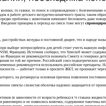
колики, то газики, то понос в сопровождении с болезненными о
док в работе детского желудочно-кишечного тракта, таким обра
Нередко проблемы с животиком начинают беспокоить даже новоро
. Введение прикорма и переход на смеси тоже могут
спровоциро
 расстройствах желудка и постоянной диарее, что в народе наз
, при выборе энтеросорбента для детей стоит учесть важную ин
NSM, Франция). Источник сообщил, что Smecta® может содержать
м во Франции не рекомендуется назначать Смекту и генерики дет
ам по той же причине. Российский союз педиатрических центр
беременных рекомендуется использовать российские препараты. 
пасности — работает только в просвете ЖКТ, не проникает через
оторого, на ротавирусы основная причина появления постоянно
менении смекты слизистая оболочка надежно защищается от прони
етиков (в зависимости от возраста ребенка) в ¼ стакана жидкост
ся равномерно и не появились комочки, содержимое пакетика н
мами пищи, детям младшего возраста надо давать препарат из 