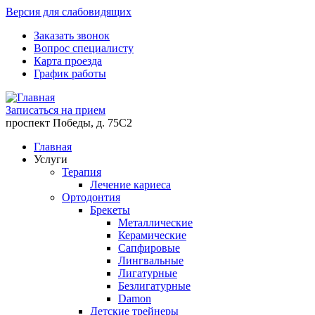
Версия для слабовидящих
Заказать звонок
Вопрос специалисту
Карта проезда
График работы
Записаться на прием
проспект Победы, д. 75C2
Главная
Услуги
Терапия
Лечение кариеса
Ортодонтия
Брекеты
Металлические
Керамические
Cапфировые
Лингвальные
Лигатурные
Безлигатурные
Damon
Детские трейнеры