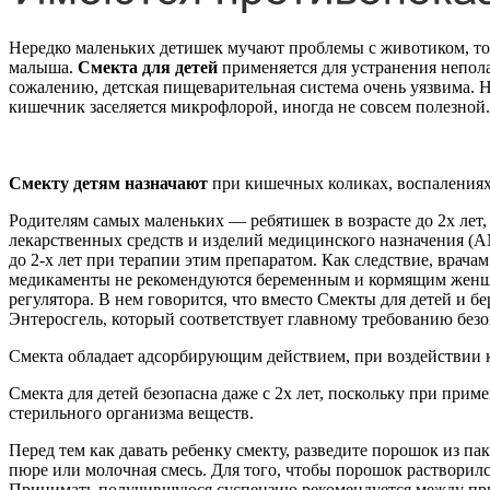
Нередко маленьких детишек мучают проблемы с животиком, то 
малыша.
Смекта для детей
применяется для устранения непола
сожалению, детская пищеварительная система очень уязвима. 
кишечник заселяется микрофлорой, иногда не совсем полезной
Смекту детям назначают
при кишечных коликах, воспалениях,
Родителям самых маленьких — ребятишек в возрасте до 2х лет
лекарственных средств и изделий медицинского назначения (A
до 2-х лет при терапии этим препаратом. Как следствие, врача
медикаменты не рекомендуются беременным и кормящим женщин
регулятора. В нем говорится, что вместо Смекты для детей и 
Энтеросгель, который соответствует главному требованию безо
Смекта обладает адсорбирующим действием, при воздействии к
Смекта для детей безопасна даже с 2х лет, поскольку при при
стерильного организма веществ.
Перед тем как давать ребенку смекту, разведите порошок из пак
пюре или молочная смесь. Для того, чтобы порошок растворил
Принимать получившуюся суспензию рекомендуется между прие