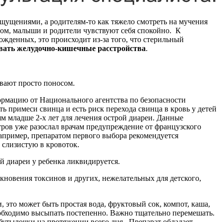
щущениями, а родителям-то как тяжело смотреть на мучения
зом, малыши и родители чувствуют себя спокойно. К
жденных, это происходит из-за того, что стерильный
вать желудочно-кишечные расстройства
.
ывают просто поносом.
формацию от Национального агентства по безопасности
 примеси свинца и есть риск перехода свинца в кровь у детей
ям младше 2-х лет для лечения острой диареи. Данные
ов уже разослал врачам предупреждение от французского
Например, препаратом первого выбора рекомендуется
 слизистую в кровоток.
й диареи у ребенка ликвидируется.
кновения токсинов и других, нежелательных для детского,
и, это может быть простая вода, фруктовый сок, компот, каша,
еобходимо высыпать постепенно. Важно тщательно перемешать.
бутылочки на протяжении всего дня. Препарат обладает