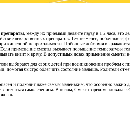
е препараты
, между их приемами делайте паузу в 1-2 часа, это 
действие лекарственных препаратов. Тем не менее, побочные э
при кишечной непроходимости. Побочные действия выражаются в 
сли применение смекты вызывает повышение температуры тела ил
ладывать визит к врачу. В допустимых дозах применение смекты 
тели выбирают для своих детей при возникновении проблем с пи
ми, помогая быстро облегчить состояние малыша. Родители отме
опасен и подходит даже самым маленьким, что особенно важно д
заниматься самолечением. В целом, Смекта зарекомендовала себ
 жизнь.