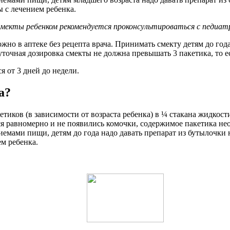
ы с лечением ребенка.
 смекты ребенком рекомендуется проконсультироваться с педиат
жно в аптеке без рецепта врача. Принимать смекту детям до года 
уточная дозировка смекты не должна превышать 3 пакетика, то ес
я от 3 дней до недели.
а?
етиков (в зависимости от возраста ребенка) в ¼ стакана жидкост
ся равномерно и не появились комочки, содержимое пакетика н
мами пищи, детям до года надо давать препарат из бутылочки 
м ребенка.