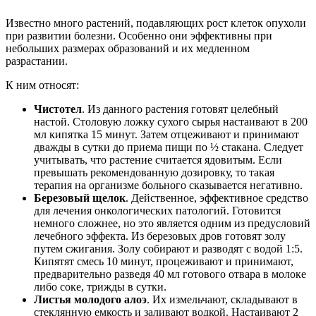
Известно много растений, подавляющих рост клеток опухоли
при развитии болезни. Особенно они эффективны при
небольших размерах образований и их медленном
разрастании.
К ним относят:
Чистотел
. Из данного растения готовят целебный
настой. Столовую ложку сухого сырья настаивают в 200
мл кипятка 15 минут. Затем отцеживают и принимают
дважды в сутки до приема пищи по ½ стакана. Следует
учитывать, что растение считается ядовитым. Если
превышать рекомендованную дозировку, то такая
терапия на организме больного сказывается негативно.
Березовый щелок
. Действенное, эффективное средство
для лечения онкологических патологий. Готовится
немного сложнее, но это является одним из предусловий
лечебного эффекта. Из березовых дров готовят золу
путем сжигания. Золу собирают и разводят с водой 1:5.
Кипятят смесь 10 минут, процеживают и принимают,
предварительно разведя 40 мл готового отвара в молоке
либо соке, трижды в сутки.
Листья молодого алоэ
. Их измельчают, складывают в
стеклянную емкость и заливают водкой. Настаивают 2