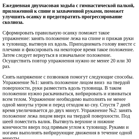
Ежедневная двухчасовая ходьба с гимнастической палкой,
приложенной к спине и захваченной руками, поможет
улучшить осанку и предотвратить прогрессирование
сколиоза.
Сформировать правильную осанку поможет такое
упражнение: занять положение лежа на спине и прижав руки
к туловищу, вытянув их вдоль. Приподнимать голову вместе с
плечами и фиксировать на некоторое время такое положение.
Затем следует вернуться в изначальное положение.
Осуществить повтор упражнения нужно не менее 20 или 30
раз.
Снять напряжение с позвонков помогут следующие способы.
Упражнение №1: занять положение лицом вниз на твердой
поверхности, руки разместить вдоль туловища. В таком
положении нужно раскачиваться, вибрировать и извиваться
всем телом. Упражнение необходимо выполнять не менее
одной минуты утром и перед отходом ко сну. Спустя 7 дней
время увеличивается до двух минут. Упражнение №2: занять
положение лежа лицом вверх на твердой поверхности. Под
шеей поместить валик. Вытянуть верхние и нижние
конечности вверх под прямым углом к туловищу. Руками и
ногами выполнять вибрирующие движения в течение одной
минуты.