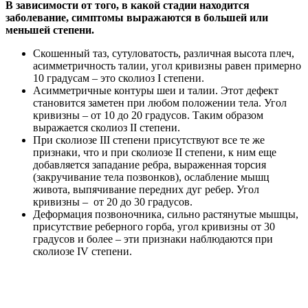
В зависимости от того, в какой стадии находится
заболевание, симптомы выражаются в большей или
меньшей степени.
Скошенный таз, сутуловатость, различная высота плеч,
асимметричность талии, угол кривизны равен примерно
10 градусам – это сколиоз I степени.
Асимметричные контуры шеи и талии. Этот дефект
становится заметен при любом положении тела. Угол
кривизны – от 10 до 20 градусов. Таким образом
выражается сколиоз II степени.
При сколиозе III степени присутствуют все те же
признаки, что и при сколиозе II степени, к ним еще
добавляется западание ребра, выраженная торсия
(закручивание тела позвонков), ослабление мышц
живота, выпячивание передних дуг ребер. Угол
кривизны – от 20 до 30 градусов.
Деформация позвоночника, сильно растянутые мышцы,
присутствие реберного горба, угол кривизны от 30
градусов и более – эти признаки наблюдаются при
сколиозе IV степени.