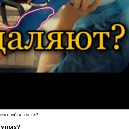
ся пробки в ушах?
в ушах?