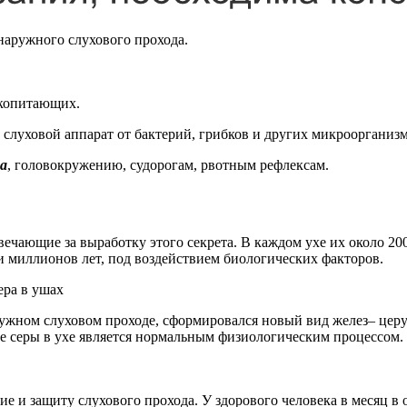
аружного слухового прохода.
екопитающих.
 слуховой аппарат от бактерий, грибков и других микроорганизм
ха
, головокружению, судорогам, рвотным рефлексам.
ечающие за выработку этого секрета. В каждом ухе их около 20
миллионов лет, под воздействием биологических факторов.
ружном слуховом проходе, сформировался новый вид желез– цер
ние серы в ухе является нормальным физиологическим процессом.
е и защиту слухового прохода. У здорового человека в месяц в о