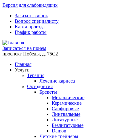
Версия для слабовидящих
Заказать звонок
Вопрос специалисту
Карта проезда
График работы
Записаться на прием
проспект Победы, д. 75C2
Главная
Услуги
Терапия
Лечение кариеса
Ортодонтия
Брекеты
Металлические
Керамические
Cапфировые
Лингвальные
Лигатурные
Безлигатурные
Damon
Детские трейнеры