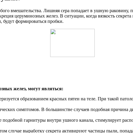
бого вмешательства. Лишняя сера попадает в ушную раковину, п
креция церуминозных желез. В ситуации, когда вязкость секрета
и, будут формироваться пробки.
ных желез, могут являться:
теризуется образованием красных пятен на теле. При такой пато
фических симптомов. В большинстве случаев подобная причина д
е подобной гарнитуры внутри ушного канала, стимулирует расп
этом случае выработку секрета активируют частицы пыли, попад