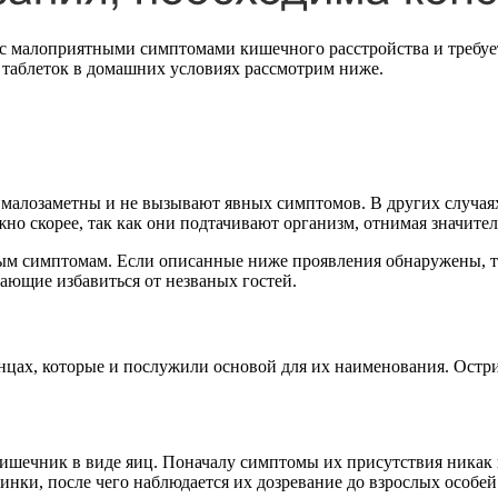
 с малоприятными симптомами кишечного расстройства и требует
 таблеток в домашних условиях рассмотрим ниже.
 малозаметны и не вызывают явных симптомов. В других случая
но скорее, так как они подтачивают организм, отнимая значите
м симптомам. Если описанные ниже проявления обнаружены, то 
гающие избавиться от незваных гостей.
нцах, которые и послужили основой для их наименования. Остри
 кишечник в виде яиц. Поначалу симптомы их присутствия никак
чинки, после чего наблюдается их дозревание до взрослых особе