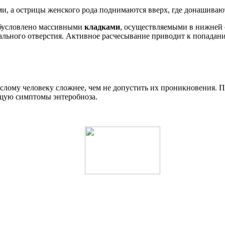
и, а острицы женского рода поднимаются вверх, где донашивают 
обусловлено массивными
кладками
, осуществляемыми в нижней 
нального отверстия. Активное расчесывание приводит к попадани
ослому человеку сложнее, чем не допустить их проникновения. Па
ющую симптомы энтеробиоза.