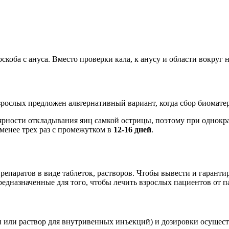
коба с ануса. Вместо проверки кала, к анусу и области вокруг 
рослых предложен альтернативный вариант, когда сбор биоматер
ярности откладывания яиц самкой острицы, поэтому при однокра
менее трех раз с промежутком в
12-16 дней
.
паратов в виде таблеток, растворов. Чтобы вывести и гарантир
предназначенные для того, чтобы лечить взрослых пациентов от
и или раствор для внутривенных инъекций) и дозировки осуществ