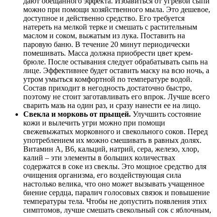
дают обещанного эффекта. Избавиться от угревой сыпи
можно при помощи хозяйственного мыла. Это дешевое,
доступное и действенно средство. Его требуется
натереть на мелкой терке и смешать с растительным
маслом и соком, выжатым из лука. Поставить на
паровую баню. В течение 20 минут периодически
помешивать. Масса должна приобрести цвет крем-
брюле. После остывания следует обрабатывать сыпь на
лице. Эффективнее будет оставить маску на всю ночь, а
утром умыться комфортной по температуре водой.
Состав приходит в негодность достаточно быстро,
поэтому не стоит заготавливать его впрок. Лучше всего
сварить мазь на один раз, и сразу нанести ее на лицо.
Свекла и морковь от прыщей.
Улучшить состояние
кожи и вылечить угри можно при помощи
свежевыжатых морковного и свекольного соков. Перед
употреблением их можно смешивать в равных долях.
Витамин А, В6, кальций, натрий, сера, железо, хлор,
калий – эти элементы в больших количествах
содержатся в соке из свеклы. Это мощное средство для
очищения организма, его воздействующая сила
настолько велика, что оно может вызывать учащенное
биение сердца, паралич голосовых связок и повышение
температуры тела. Чтобы не допустить появления этих
симптомов, лучше смешать свекольный сок с яблочным,