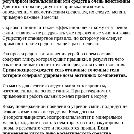
регулярном использовании эти средства очень действенны.
Для того чтобы не допустить привыкания кожи к
определенным косметическим средствам, их следует менять
примерно каждые 3 месяца.
Скрабы и пилинги также эффективно лечат кожу от угревой
сыпи, главное – не раздражать уже пораженные участки кожи.
Существует стандартное правило, по которому не следует
применять такие средства чаще 2 раз в неделю.
Экспресс-средства для лечения угрей в своем составе
содержат глину, которая сушит прыщики, в результате чего
бактерии лишаются питательной среды для существования.
Среди экспресс-средств есть отличные точечные гели,
которые содержат ударные дозы активных компонентов.
Из масок для лечения следует выбирать варианты,
изготовленные на основе глины. При регулярном их
применении работа сальных желез придет в норму.
Коже, подверженной появлению угревой сыпи, подойдут не
всякие косметические средства. Комедогены
(изопропилмиристат, изопропилпальмитат и минеральное
масло), входящие в состав некоторых из них, закупоривают
поры, в результате чего и появляются прыщи.
Если
применение какого-либо косметического средства