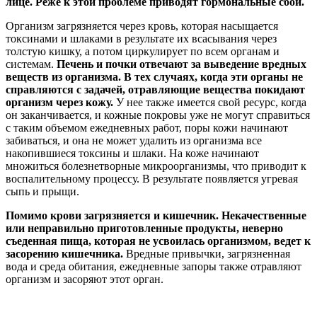
лице. Реже к этой проблеме приводят гормональные сбои.
Организм загрязняется через кровь, которая насыщается
токсинами и шлаками в результате их всасывания через
толстую кишку, а потом циркулирует по всем органам и
системам.
Печень и почки отвечают за выведение вредных
веществ из организма. В тех случаях, когда эти органы не
справляются с задачей, отравляющие вещества покидают
организм через кожу.
У нее также имеется свой ресурс, когда
он заканчивается, и кожные покровы уже не могут справиться
с таким объемом ежедневных работ, поры кожи начинают
забиваться, и она не может удалить из организма все
накопившиеся токсины и шлаки. На коже начинают
множиться болезнетворные микроорганизмы, что приводит к
воспалительному процессу. В результате появляется угревая
сыпь и прыщи.
Помимо крови загрязняется и кишечник. Некачественные
или неправильно приготовленные продукты, неверно
съеденная пища, которая не усвоилась организмом, ведет к
засорению кишечника.
Вредные привычки, загрязненная
вода и среда обитания, ежедневные запоры также отравляют
организм и засоряют этот орган.