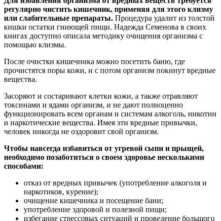
Для избавления организма от вредных веществ требуется
регулярно чистить кишечник, применяя для этого клизму
или слабительные препараты.
Процедура удалит из толстой
кишки остатки гниющей пищи. Надежда Семенова в своих
книгах доступно описала методику очищения организма с
помощью клизмы.
После очистки кишечника можно посетить баню, где
прочистятся поры кожи, и с потом организм покинут вредные
вещества.
Засоряют и состаривают клетки кожи, а также отравляют
токсинами и ядами организм, и не дают полноценно
функционировать всем органам и системам алкоголь, никотин
и наркотические вещества. Имея эти вредные привычки,
человек никогда не оздоровит свой организм.
Чтобы навсегда избавиться от угревой сыпи и прыщей,
необходимо позаботиться о своем здоровье несколькими
способами:
отказ от вредных привычек (употребление алкоголя и
наркотиков, курение);
очищение кишечника и посещение бани;
употребление здоровой и полезной пищи;
избегание стрессовых ситуаций и проведение большого