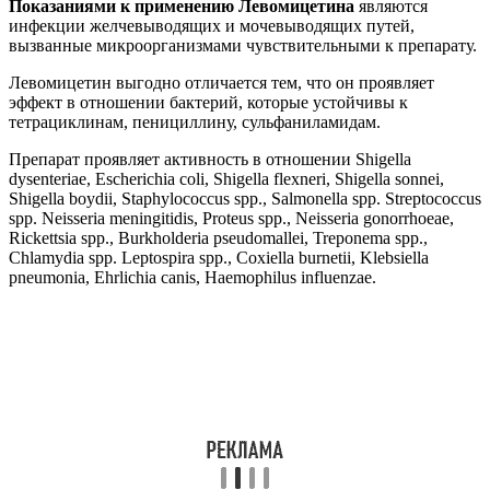
Показаниями к применению Левомицетина
являются
инфекции желчевыводящих и мочевыводящих путей,
вызванные микроорганизмами чувствительными к препарату.
Левомицетин выгодно отличается тем, что он проявляет
эффект в отношении бактерий, которые устойчивы к
тетрациклинам, пенициллину, сульфаниламидам.
Препарат проявляет активность в отношении Shigella
dysenteriaе, Escherichia coli, Shigella flexneri, Shigella sonnei,
Shigella boydii, Staphylococcus spp., Salmonella spp. Streptococcus
spp. Neisseria meningitidis, Proteus spp., Neisseria gonorrhoeae,
Rickettsia spp., Burkholderia pseudomallei, Treponema spp.,
Chlamydia spp. Leptospira spp., Coxiella burnetii, Klebsiella
pneumonia, Ehrlichia canis, Haemophilus influenzae.