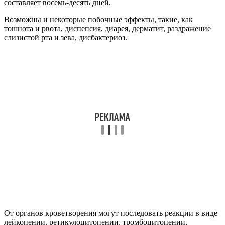
составляет восемь-десять дней.
Возможны и некоторые побочные эффекты, такие, как
тошнота и рвота, диспепсия, диарея, дерматит, раздражение
слизистой рта и зева, дисбактериоз.
От органов кроветворения могут последовать реакции в виде
лейкопении, ретикулоцитопении, тромбоцитопении,