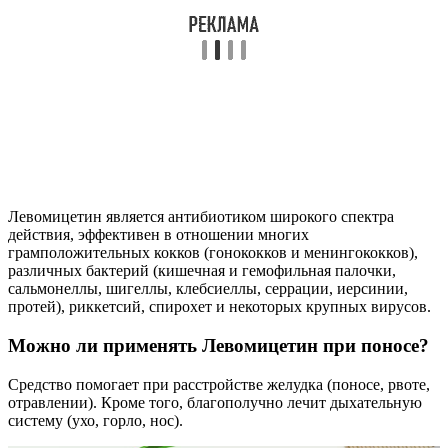
Левомицетин является антибиотиком широкого спектра
действия, эффективен в отношении многих
грамположительных кокков (гонококков и менингококков),
различных бактерий (кишечная и гемофильная палочки,
сальмонеллы, шигеллы, клебсиеллы, серрации, иерсинии,
протей), риккетсий, спирохет и некоторых крупных вирусов.
Можно ли применять Левомицетин при поносе?
Средство помогает при расстройстве желудка (поносе, рвоте,
отравлении). Кроме того, благополучно лечит дыхательную
систему (ухо, горло, нос).