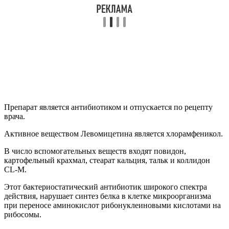
Препарат является антибиотиком и отпускается по рецепту
врача.
Активное веществом Левомицетина является хлорамфеникол.
В число вспомогательных веществ входят повидон,
картофельный крахмал, стеарат кальция, тальк и коллидон
CL-M.
Этот бактериостатический антибиотик широкого спектра
действия, нарушает синтез белка в клетке микроорганизма
при переносе аминокислот рибонуклеиновыми кислотами на
рибосомы.