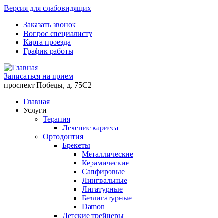
Версия для слабовидящих
Заказать звонок
Вопрос специалисту
Карта проезда
График работы
Записаться на прием
проспект Победы, д. 75C2
Главная
Услуги
Терапия
Лечение кариеса
Ортодонтия
Брекеты
Металлические
Керамические
Cапфировые
Лингвальные
Лигатурные
Безлигатурные
Damon
Детские трейнеры