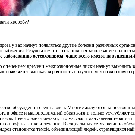
вати хворобу?
дроза у вас начнут появляться другие болезни различных орган
оснабжения. Результатом этого становится заболевание полность
е заболеванию остеохондроза, чаще всего имеют нарушенный
 то с течением времени межпозвоночные диски начнут выходить 
ак появляется высокая вероятность получить межпозвонковую г
жество обсуждений среди людей. Многие жалуются на постоянные
ота в офисе и малоподвижный образ жизни только усугубляют с
томы. Некоторые отмечают, что массаж и мануальная терапия пр
и о профилактике и лечении. В социальных сетях активно обсу
ндроз становится темой, объединяющей людей, стремящихся най