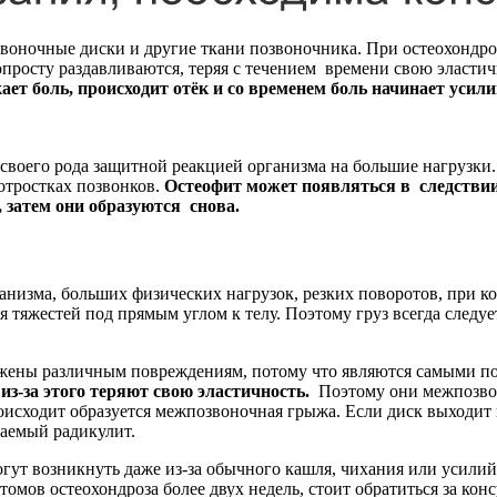
звоночные диски и другие ткани позвоночника. При остеохондр
росту раздавливаются, теряя с течением времени свою эластич
ет боль, происходит отёк и со временем боль начинает усили
своего рода защитной реакцией организма на большие нагрузки.
отростках позвонков.
Остеофит может появляться в следствии
 затем они образуются снова.
анизма, больших физических нагрузок, резких поворотов, при 
яжестей под прямым углом к телу. Поэтому груз всегда следует
жены различным повреждениям, потому что являются самыми 
 из-за этого теряют свою эластичность.
Поэтому они межпозво
роисходит образуется межпозвоночная грыжа. Если диск выходит 
ваемый радикулит.
могут возникнуть даже из-за обычного кашля, чихания или уси
омов остеохондроза более двух недель, стоит обратиться за кон