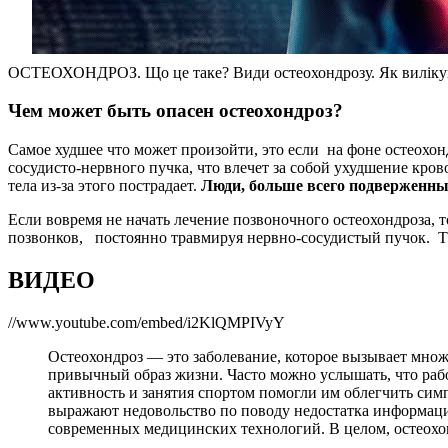
ОСТЕОХОНДРОЗ. Що це таке? Види остеохондрозу. Як виліку
Чем может быть опасен остеохондроз?
Самое худшее что может произойти, это если на фоне остеохон
сосудисто-нервного пучка, что влечет за собой ухудшение кров
тела из-за этого пострадает.
Люди, больше всего подверженны
Если вовремя не начать лечение позвоночного остеохондроза,
позвонков, постоянно травмируя нервно-сосудистый пучок. Т
ВИДЕО
//www.youtube.com/embed/i2KlQMPIVyY
Остеохондроз — это заболевание, которое вызывает мно
привычный образ жизни. Часто можно услышать, что раб
активность и занятия спортом помогли им облегчить симп
выражают недовольство по поводу недостатка информаци
современных медицинских технологий. В целом, остеохо