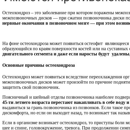
Остеохондроз – это заболевание при котором поражены межпо
межпозвоночных дисков — при сжатии позвоночника диски поп
нервные окончания в позвоночном мозге — при этом возника
На фоне остеохондроза может появиться остеофит являющееся 
образующийся по краям поверхности костей или на суставных 
двигательного сегмента и даже если наросты будут удалены,
Основные причины остеохондроза
Остеохондроз может появиться вследствие переохлаждения орг
межпозвоночных дисков может произойти по причине поднятия т
защитить свой позвоночник.
Поясничный и шейный отделы позвоночника наиболее подвер
45-ти летнего возраста перестают накапливать в себе воду и
выдавиться за грань позвоночника из позвонков. Если такое п
дискомфорта, но если он выходит назад, то возникает так назы
Если в организме возникает остеохондроз, то приступы боли 
шее и спине, головокружение, тревога. При продолжении симпт