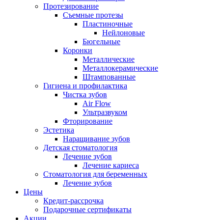
Протезирование
Съемные протезы
Пластиночные
Нейлоновые
Бюгельные
Коронки
Металлические
Металлокерамические
Штампованные
Гигиена и профилактика
Чистка зубов
Air Flow
Ультразвуком
Фторирование
Эстетика
Наращивание зубов
Детская стоматология
Лечение зубов
Лечение кариеса
Стоматология для беременных
Лечение зубов
Цены
Кредит-рассрочка
Подарочные сертификаты
Акции