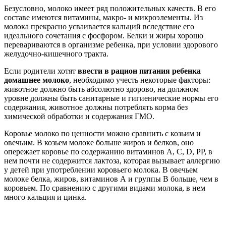
Безусловно, молоко имеет ряд положительных качеств. В его
составе имеются витамины, макро- и микроэлементы. Из
молока прекрасно усваивается кальций вследствие его
идеального сочетания с фосфором. Белки и жиры хорошо
перевариваются в организме ребенка, при условии здорового
желудочно-кишечного тракта.
Если родители хотят
ввести в рацион питания ребенка
домашнее молоко
, необходимо учесть некоторые факторы:
животное должно быть абсолютно здорово, на должном
уровне должны быть санитарные и гигиенические нормы его
содержания, животное должны потреблять корма без
химической обработки и содержания ГМО.
Коровье молоко по ценности можно сравнить с козьим и
овечьим. В козьем молоке больше жиров и белков, оно
опережает коровье по содержанию витаминов A, C, D, PP, в
нем почти не содержится лактоза, которая вызывает аллергию
у детей при употреблении коровьего молока. В овечьем
молоке белка, жиров, витаминов А и группы В больше, чем в
коровьем. По сравнению с другими видами молока, в нем
много кальция и цинка.