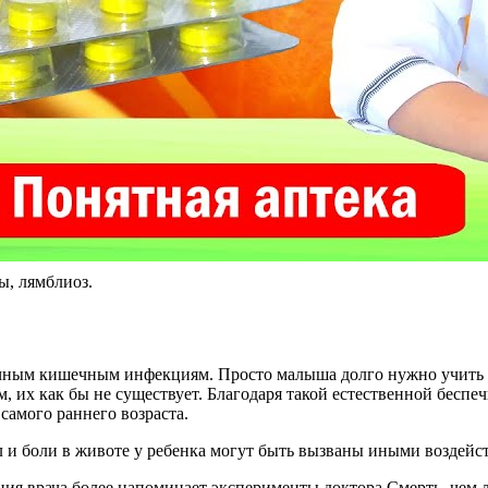
ы, лямблиоз.
чным кишечным инфекциям. Просто малыша долго нужно учить пр
м, их как бы не существует. Благодаря такой естественной бес
самого раннего возраста.
л и боли в животе у ребенка могут быть вызваны иными воздейс
ния врача более напоминает эксперименты доктора Смерть, чем 