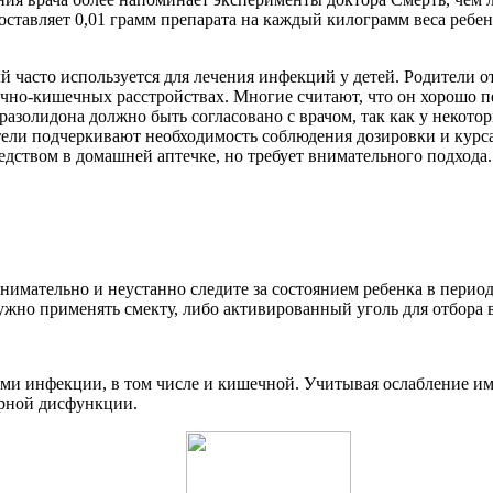
тавляет 0,01 грамм препарата на каждый килограмм веса ребенка
 часто используется для лечения инфекций у детей. Родители о
но-кишечных расстройствах. Многие считают, что он хорошо пе
золидона должно быть согласовано с врачом, так как у некотор
тели подчеркивают необходимость соблюдения дозировки и курса
едством в домашней аптечке, но требует внимательного подхода.
 внимательно и неустанно следите за состоянием ребенка в пер
ужно применять смекту, либо активированный уголь для отбора 
ами инфекции, в том числе и кишечной. Учитывая ослабление и
рной дисфункции.