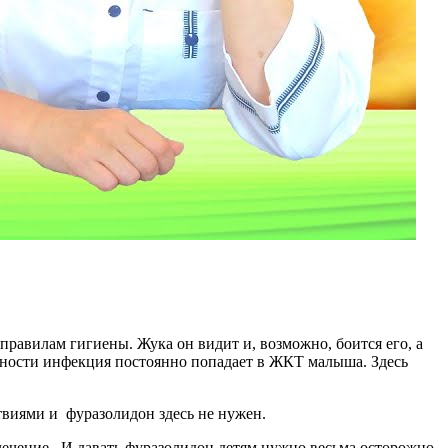
авилам гигиены. Жука он видит и, возможно, боится его, а
печности инфекция постоянно попадает в ЖКТ малыша. Здесь
твиями и фуразолидон здесь не нужен.
лечение. И давать фуразолидон детям нужно весьма осторожно.