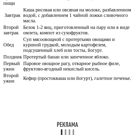
пищи
Каша рисовая или овсяная на молоке, разбавленном
Завтрак
водой, с добавлением 1 чайной ложки сливочного
масла.
Второй
Белок 1-2 яиц, приготовленный на пару или в виде
завтрак
омлета, компот из сухофруктов.
Суп мясоовощной с протертыми овощами и
Обед
куриной грудкой, молодым картофелем,
подсушенный хлеб или тосты, йогурт.
Полдник
Протертый банан или запеченное яблоко.
Первый
Паровое овощное рагу, отварное рыбное филе,
ужин
фруктово-ягодный некислый кисель.
Второй
Кефир (простокваша или йогурт), галетное печенье.
ужин