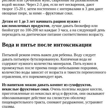
рисовой или гречневой муке, сваренные на разбавленном
водой молоке. Через 2-3 дня, если нет несварения, дают
творог 15-20 г, затем постепенно с интервалами в 3 дня дают
овощные пюре, за ними – фруктовые соки.
Детям от 1 до 3 лет начинать рацион нужно с
кисломолочных продуктов
, лучше давать биокефир или
биойогурт по 100-200 мл каждые 3 часа, а на следующий день
переходить на диетическое питание соответственно возрасту.
Вода и питье после интоксикации
Питьевой режим очень важен для ребенка. Воду следует
давать питьевую бутилированную. Кипяченая вода не
содержит нужного количества минералов. Пить нужно в
промежутках после приема пищи небольшими порциями,
количество воды зависит от возраста и тяжести перенесенного
отравления, его порекомендует врач.
Из напитков можно давать компот из сухофруктов,
некислые фруктовые соки.
Очень полезны жидкие кисели,
приготовленные из некислых ягод и фруктов, они оказывают
обволакивающее действие на слизистую оболочку
пищеварительного тракта, снимают раздражение, устраняют
спазмы.