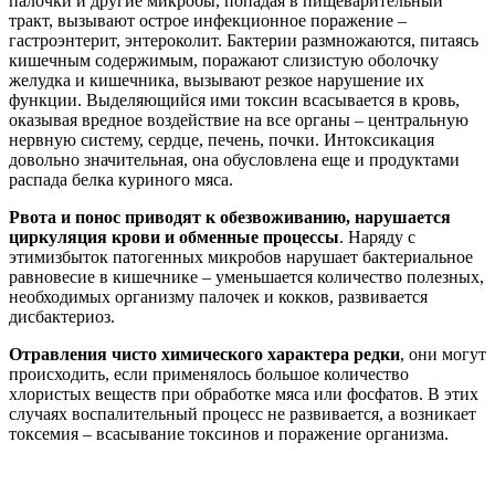
палочки и другие микробы, попадая в пищеварительный
тракт, вызывают острое инфекционное поражение –
гастроэнтерит, энтероколит. Бактерии размножаются, питаясь
кишечным содержимым, поражают слизистую оболочку
желудка и кишечника, вызывают резкое нарушение их
функции. Выделяющийся ими токсин всасывается в кровь,
оказывая вредное воздействие на все органы – центральную
нервную систему, сердце, печень, почки. Интоксикация
довольно значительная, она обусловлена еще и продуктами
распада белка куриного мяса.
Рвота и понос приводят к обезвоживанию, нарушается
циркуляция крови и обменные процессы
. Наряду с
этимизбыток патогенных микробов нарушает бактериальное
равновесие в кишечнике – уменьшается количество полезных,
необходимых организму палочек и кокков, развивается
дисбактериоз.
Отравления чисто химического характера редки
, они могут
происходить, если применялось большое количество
хлористых веществ при обработке мяса или фосфатов. В этих
случаях воспалительный процесс не развивается, а возникает
токсемия – всасывание токсинов и поражение организма.