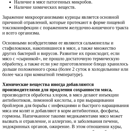
Наличие в мясе патогенных микробов.
Наличие химических веществ.
Заражение микроорганизмами курицы является основной
причиной отравлений, которые протекают в форме пищевой
токсикоинфекции с поражением желудочно-кишечного тракта
и всего организма.
Основными возбудителями ее являются сальмонеллы и
стафилококки, накопившиеся в мясе, а также множество
других бактерий и вирусов. Развитие их происходит, если
мясо с «сыринкой», не прошло достаточную термическую
обработку, а также если уже приготовленное блюдо хранилось
дольше положенного срока (более 2 суток в холодильнике или
более часа при комнатной температуре).
Химические вещества иногда добавляются
производителями для продления сохранности мяса,
производится обработка хлором, в мясо делают инъекции
антибиотиков, лимонной кислоты, а при выращивании
бройлеров для борьбы с инфекциями и быстрого наращивания
мяса им колят и добавляют в корм антибиотики, фосфаты,
гормоны. Напичканное такими медикаментами мясо может
вызвать и отравление, и аллергию, и заболевания печени,
эндокринных органов, ожирение. В этом отношении куры,