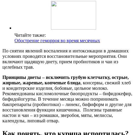
Читайте также:
Обострение геморроя во время месячных
По снятии явлений воспаления и интоксикации в домашних
условиях проводятся восстановительные мероприятия. Они
включают щадящую диету, прием пробиотиков и чаи из
целебных трав.
Принципы диеты – исключить грубую клетчатку, острые,
жирные, жареные, копченые блюда
, консервы, свежий хлеб
и кондитерские изделия, бобовые, цельное молоко.
Рекомендованы кисломолочные биопродукты – бифидокефир,
бифидойогурты. В течение месяца можно попринимать
бакпрепараты (пробиотики) – линекс, бифиформ и другие для
восстановления функции кишечника. Полезны травяные
настои и чаи – из ромашки, зверобоя, мяты, мелиссы,
календулы, липовый отвар.
Как понять, что курица испортилась?