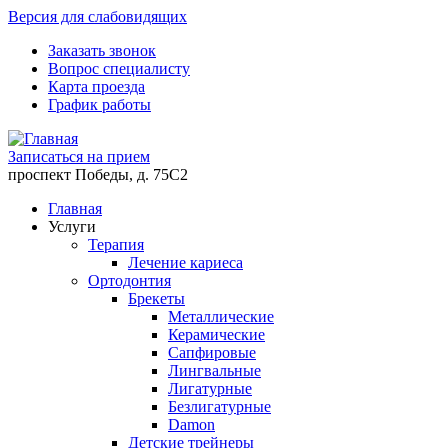
Версия для слабовидящих
Заказать звонок
Вопрос специалисту
Карта проезда
График работы
Записаться на прием
проспект Победы, д. 75C2
Главная
Услуги
Терапия
Лечение кариеса
Ортодонтия
Брекеты
Металлические
Керамические
Cапфировые
Лингвальные
Лигатурные
Безлигатурные
Damon
Детские трейнеры