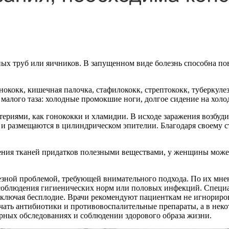
ых труб или яичников. В запущенном виде болезнь способна по
ококк, кишечная палочка, стафилококк, стрептококк, туберкул
малого таза: холодные промокшие ноги, долгое сидение на холо
териями, как гонококки и хламидии. В исходе заражения возбуд
де и размещаются в цилиндрическом эпителии. Благодаря своем
ия тканей придатков полезными веществами, у женщины может 
ьезной проблемой, требующей внимательного подхода. По их мне
есоблюдения гигиенических норм или половых инфекций. Специ
включая бесплодие. Врачи рекомендуют пациенткам не игнориров
чать антибиотики и противовоспалительные препараты, а в неко
рных обследованиях и соблюдении здорового образа жизни.