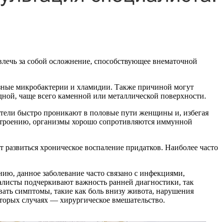
влечь за собой осложнение, способствующее внематочной
езные микробактерии и хламидии. Также причиной могут
дной, чаще всего каменной или металлической поверхности.
ители быстро проникают в половые пути женщины и, избегая
у строению, организмы хорошо сопротивляются иммунной
развиться хроническое воспаление придатков. Наиболее часто
нию, данное заболевание часто связано с инфекциями,
алисты подчеркивают важность ранней диагностики, так
ать симптомы, такие как боль внизу живота, нарушения
торых случаях — хирургическое вмешательство.