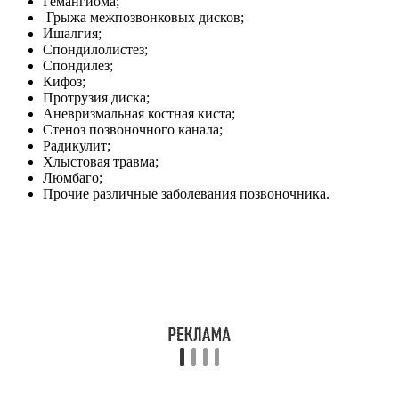
Гемангиома;
Грыжа межпозвонковых дисков;
Ишалгия;
Спондилолистез;
Спондилез;
Кифоз;
Протрузия диска;
Аневризмальная костная киста;
Стеноз позвоночного канала;
Радикулит;
Хлыстовая травма;
Люмбаго;
Прочие различные заболевания позвоночника.