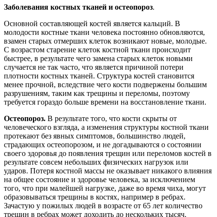
Заболевания костных тканей и остеопороз
.
Основной составляющей костей является кальций. В
молодости костные ткани человека постоянно обновляются,
взамен старых отмерших клеток возникают новые, молодые.
С возрастом старение клеток костной ткани происходит
быстрее, в результате чего замена старых клеток новыми
случается не так часто, что является причиной потери
плотности костных тканей. Структура костей становится
менее прочной, вследствие чего кости подвержены большим
разрушениям, таким как трещины и переломы, поэтому
требуется гораздо больше времени на восстановление ткани.
Остеопороз.
В результате того, что кости скрыты от
человеческого взгляда, а изменения структуры костной ткани
протекают без явных симптомов, большинство людей,
страдающих остеопорозом, и не догадываются о состоянии
своего здоровья до появления трещин или переломов костей в
результате совсем небольших физических нагрузок или
ударов. Потеря костной массы не оказывает никакого влияния
на общее состояние и здоровье человека, за исключением
того, что при малейшей нагрузке, даже во время чиха, могут
образовываться трещины в костях, например в ребрах.
Зачастую у пожилых людей в возрасте от 65 лет количество
трещин в ребрах может доходить до нескольких тысяч.