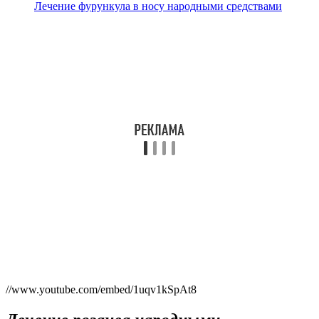
Лечение фурункула в носу народными средствами
//www.youtube.com/embed/1uqv1kSpAt8