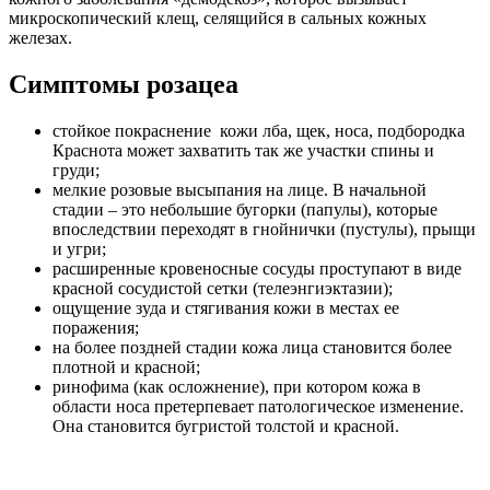
микроскопический клещ, селящийся в сальных кожных
железах.
Симптомы розацеа
стойкое покраснение кожи лба, щек, носа, подбородка
Краснота может захватить так же участки спины и
груди;
мелкие розовые высыпания на лице. В начальной
стадии – это небольшие бугорки (папулы), которые
впоследствии переходят в гнойнички (пустулы), прыщи
и угри;
расширенные кровеносные сосуды проступают в виде
красной сосудистой сетки (телеэнгиэктазии);
ощущение зуда и стягивания кожи в местах ее
поражения;
на более поздней стадии кожа лица становится более
плотной и красной;
ринофима (как осложнение), при котором кожа в
области носа претерпевает патологическое изменение.
Она становится бугристой толстой и красной.