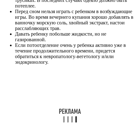
трусиках. В последних случаях одеяло должно быть
потеплее.
Перед сном нельзя играть с ребенком в возбуждающие
игры. Во время вечернего купания хорошо добавлять в
ванночку морскую соль, хвойный экстракт, настои
расслабляющих трав.
Давать ребенку побольше жидкости, но не
газированной.
Если потоотделение очень у ребенка активно уже в
течение продолжительного времени, придется
обратиться к невропатологу-вегетологу и/или
эндокринологу.