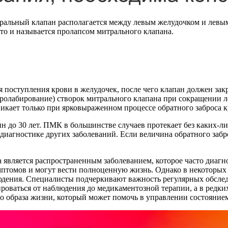
тральный клапан располагается между левым желудочком и левы
что и называется пролапсом митрального клапана.
поступления крови в желудочек, после чего клапан должен закры
ролабирование) створок митрального клапана при сокращении ле
икает только при ярковыраженном процессе обратного заброса к
н до 30 лет. ПМК в большинстве случаев протекает без каких-
диагностике других заболеваний. Если величина обратного забро
а является распространенным заболеванием, которое часто диаг
томов и могут вести полноценную жизнь. Однако в некоторых 
людения. Специалисты подчеркивают важность регулярных обсле
роваться от наблюдения до медикаментозной терапии, а в редки
о образа жизни, который может помочь в управлении состояние