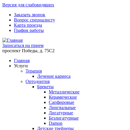
Версия для слабовидящих
Заказать звонок
Вопрос специалисту
Карта проезда
График работы
Записаться на прием
проспект Победы, д. 75C2
Главная
Услуги
Терапия
Лечение кариеса
Ортодонтия
Брекеты
Металлические
Керамические
Cапфировые
Лингвальные
Лигатурные
Безлигатурные
Damon
Детские трейнеры