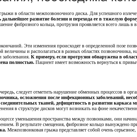
 грыжи в области межпозвоночного диска. Для успешного излеч
 дальнейшее развитие болезни и перехода ее в тяжелую форм
ение фиброзного кольца, протрузия проявляется всего лишь в ви
кончаний. Эти изменения происходят в определенной позе позв
й величины и располагаться в разных областях позвоночника, н
и заболевания.
К примеру, если протрузия обнаружена в облас
ена полностью.
Пациент имеет возможность вернуться к привы
чередь, следует отметить нарушение обменных процессов в орга
ночника, осложнения после инфекционных заболеваний, несо
 соединительных тканей, дефицитность в развитии каркаса 
енения в структуре дисков могут возникать на фоне некачестве
цессе уменьшения пространства между позвонками, они начинают
лением. В результате смещения, фиброзное кольцо вынуждено п
жа.
Межпозвонковая грыжа представляет собой очень серьезное,