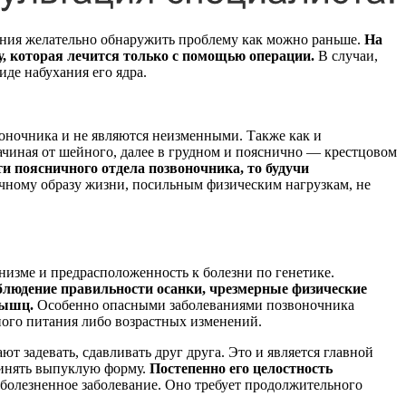
ения желательно обнаружить проблему как можно раньше.
На
у, которая лечится только с помощью операции.
В случаи,
де набухания его ядра.
оночника и не являются неизменными. Также как и
ачиная от шейного, далее в грудном и пояснично — крестцовом
ти поясничного отдела позвоночника, то будучи
чному образу жизни, посильным физическим нагрузкам, не
низме и предрасположенность к болезни по генетике.
блюдение правильности осанки, чрезмерные физические
мышц.
Особенно опасными заболеваниями позвоночника
нного питания либо возрастных изменений.
 задевать, сдавливать друг друга. Это и является главной
ринять выпуклую форму.
Постепенно его целостность
 болезненное заболевание. Оно требует продолжительного