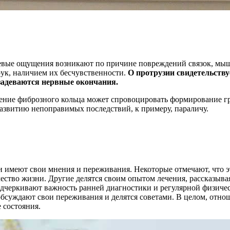
олевые ощущения возникают по причине повреждений связок, мы
рук, наличием их бесчувственности.
О протрузии свидетельству
 задеваются нервные окончания.
ушение фиброзного кольца может спровоцировать формирование 
звитию непоправимых последствий, к примеру, параличу.
и имеют свои мнения и переживания. Некоторые отмечают, что э
ество жизни. Другие делятся своим опытом лечения, рассказывая
дчеркивают важность ранней диагностики и регулярной физиче
обсуждают свои переживания и делятся советами. В целом, отнош
 состояния.