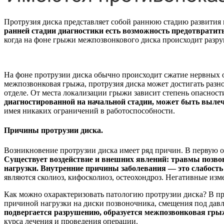
Протрузия диска представляет собой раннюю стадию развития
ранней стадии диагностики есть возможность предотвратить
когда на фоне грыжи межпозвонкового диска происходит разруш
На фоне протрузии диска обычно происходит сжатие нервных о
межпозвонковая грыжа, протрузия диска может достигать разно
отделе. От места локализации грыжи зависит степень опасност
диагностированной на начальной стадии, может быть вылеч
имея никаких ограничений в работоспособности.
Причины протрузии диска.
Возникновение протрузии диска имеет ряд причин. В первую о
Существует воздействие и внешних явлений: травмы позво
нагрузки. Внутренние причины заболевания — это слабость
являются сколиоз, кифосколиоз, остеохондроз. Негативные изм
Как можно охарактеризовать патологию протрузии диска? В про
причиной нагрузки на диски позвоночника, смещения под дав
подвергается разрушению, образуется межпозвонковая гры
курса лечения и проведения операции.