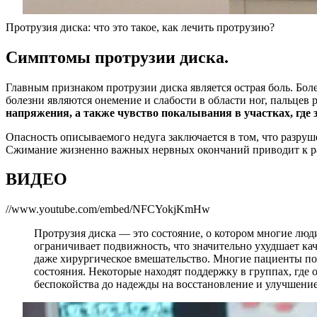
Протрузия диска: что это такое, как лечить протрузию?
Симптомы протрузии диска.
Главным признаком протрузии диска является острая боль. Б
болезни являются онемение и слабости в области ног, пальцев 
напряжения, а также чувство покалывания в участках, где
Опасность описываемого недуга заключается в том, что разр
Сжимание жизненно важных нервных окончаний приводит к ра
ВИДЕО
//www.youtube.com/embed/NFCYokjKmHw
Протрузия диска — это состояние, о котором многие люд
ограничивает подвижность, что значительно ухудшает кач
даже хирургическое вмешательство. Многие пациенты по
состояния. Некоторые находят поддержку в группах, где 
беспокойства до надежды на восстановление и улучшение