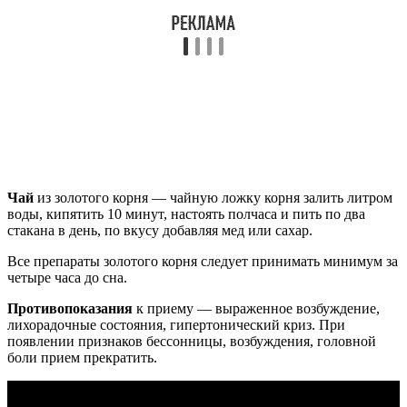
Чай
из золотого корня — чай­ную ложку кор­ня залить литром
воды, кипятить 10 минут, настоять полчаса и пить по два
стака­на в день, по вкусу добавляя мед или сахар.
Все препараты золотого корня следует принимать минимум за
четыре часа до сна.
Противопоказания
к приему — выраженное возбуждение,
лихорадочные состояния, гипертонический криз. При
появлении признаков бессонницы, возбуждения, головной
боли прием прекратить.