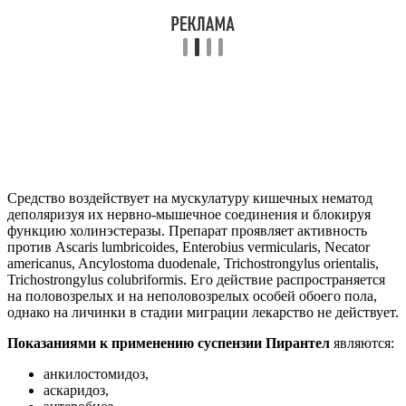
Средство воздействует на мускулатуру кишечных нематод
деполяризуя их нервно-мышечное соединения и блокируя
функцию холинэстеразы. Препарат проявляет активность
против Ascaris lumbricoides, Enterobius vermicularis, Necator
americanus, Ancylostoma duodenale, Trichostrongylus orientalis,
Trichostrongylus colubriformis. Его действие распространяется
на половозрелых и на неполовозрелых особей обоего пола,
однако на личинки в стадии миграции лекарство не действует.
Показаниями к применению суспензии Пирантел
являются:
анкилостомидоз,
аскаридоз,