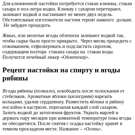
Для клюквенной настойки потребуется стакан клюквы, стакан
сахара и пол-литра водки. Клюкву с сахаром перетирают,
заливают водкой и настаивают не менее двух недель.
Обстоятельные изготовители настоек терпят намного дольше.
Не забудьте процедить.
Жмых, или молотые ягоды облепихи заливают водкой так,
чтобы сырье было просто прикрыто. Через месяц процедить с
отжиманием, отфильтровать и подсластить сиропом,
содержащим полтора стакана сахара на стакан воды.
Получится лечебный ликер «Облепихер».
Рецепт настойки на спирту и ягоды
рябины
Ягоды рябины (полкило), освободить после полоскания от
стебельков. Ароматные яблоки (килограмм) нарезать
кольцами, удалив сердцевину. Разместить яблоки и рябину
послойно в кастрюле, пересыпая каждый слой сахаром.
Залить водкой до затопления фруктов. Укрыть марлей и
держать пару месяцев при комнатной температуре пока ягоды
не обесцветятся. После снятия с осадка настойку хранят в
темном прохладном месте. Название – «Осень».