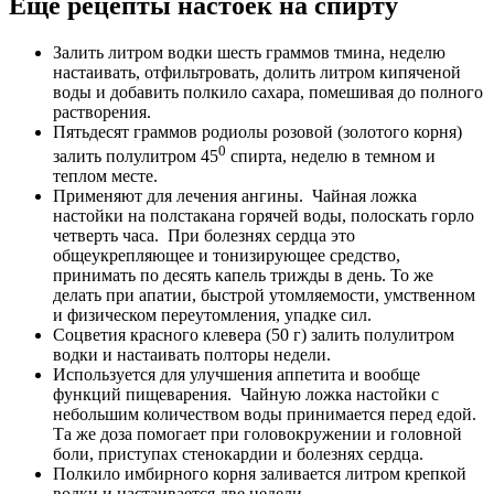
Еще рецепты настоек на спирту
Залить литром водки шесть граммов тмина, неделю
настаивать, отфильтровать, долить литром кипяченой
воды и добавить полкило сахара, помешивая до полного
растворения.
Пятьдесят граммов родиолы розовой (золотого корня)
0
залить полулитром 45
спирта, неделю в темном и
теплом месте.
Применяют для лечения ангины. Чайная ложка
настойки на полстакана горячей воды, полоскать горло
четверть часа. При болезнях сердца это
общеукрепляющее и тонизирующее средство,
принимать по десять капель трижды в день. То же
делать при апатии, быстрой утомляемости, умственном
и физическом переутомления, упадке сил.
Соцветия красного клевера (50 г) залить полулитром
водки и настаивать полторы недели.
Используется для улучшения аппетита и вообще
функций пищеварения. Чайную ложка настойки с
небольшим количеством воды принимается перед едой.
Та же доза помогает при головокружении и головной
боли, приступах стенокардии и болезнях сердца.
Полкило имбирного корня заливается литром крепкой
водки и настаивается две недели.