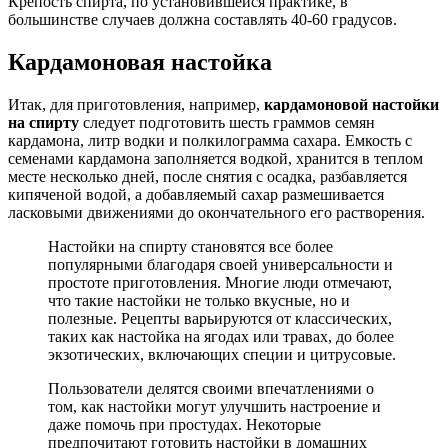
Крепость спирта, по установившейся практике, в
большинстве случаев должна составлять 40-60 градусов.
Кардамоновая настойка
Итак, для приготовления, например,
кардамоновой настойки
на спирту
следует подготовить шесть граммов семян
кардамона, литр водки и полкилограмма сахара. Емкость с
семенами кардамона заполняется водкой, хранится в теплом
месте несколько дней, после снятия с осадка, разбавляется
кипяченой водой, а добавляемый сахар размешивается
ласковыми движениями до окончательного его растворения.
Настойки на спирту становятся все более
популярными благодаря своей универсальности и
простоте приготовления. Многие люди отмечают,
что такие настойки не только вкусные, но и
полезные. Рецепты варьируются от классических,
таких как настойка на ягодах или травах, до более
экзотических, включающих специи и цитрусовые.
Пользователи делятся своими впечатлениями о
том, как настойки могут улучшить настроение и
даже помочь при простудах. Некоторые
предпочитают готовить настойки в домашних