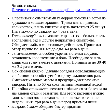
Читайте также:
Лечение геморроя пищевой содой в домашних условиях
Справиться с симптомами геморроя поможет настой из
крушины
и
листьев крапивы
. Травы взять в равных
количествах, влить кипяток и дать настояться 25 минут.
Пить можно по стакану до 4 раз в день.
Горец почечуйный
помогают справиться с болью, снять
воспаление, зуд и другие неприятные симптомы.
Обладает слабым мочегонным действием. Принимать
отвар нужно по 100 мл до еды 3-4 раза в день.
Тысячелистник
способен укрепить стенки сосудов,
остановить кровотечение и боль. Необходимо залить
кипятком траву вместе с цветками. Принимать по 30-40
мл 3-4 раза в день.
Сок спелой
красной рябины
обладает обволакивающим
свойством, способствует быстрому заживлению ран.
Смягчает каловые массы и предупреждает развитие
запоров. Пить по 60 мл сока, запивая холодной водой.
Настойка
чистотела
поможет избавиться от болезни на
начальной стадии развития. Для этого растение нужно
залить кипятком и оставить настаиваться в течение
недели. Пить три раза в день перед приемом пищи.
Лавровый лист
обладает бактерицидным,