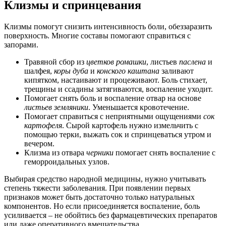
Клизмы и спринцевания
Клизмы помогут снизить интенсивность боли, обеззаразить
поверхность. Многие составы помогают справиться с
запорами.
Травяной сбор из
цветков ромашки
, листьев
паслена
и
шалфея,
коры дуба
и
конского каштана
заливают
кипятком, настаивают и процеживают. Боль стихает,
трещины и ссадины затягиваются, воспаление уходит.
Помогает снять боль и воспаление отвар на основе
листьев земляники
. Уменьшается кровотечение.
Помогает справиться с неприятными ощущениями
сок
картофеля
. Сырой картофель нужно измельчить с
помощью терки, выжать сок и спринцеваться утром и
вечером.
Клизма из отвара
черники
помогает снять воспаление с
геморроидальных узлов.
Выбирая средство народной медицины, нужно учитывать
степень тяжести заболевания. При появлении первых
признаков может быть достаточно только натуральных
компонентов. Но если присоединяется воспаление, боль
усиливается – не обойтись без фармацевтических препаратов
или даже оперативного вмешательства.