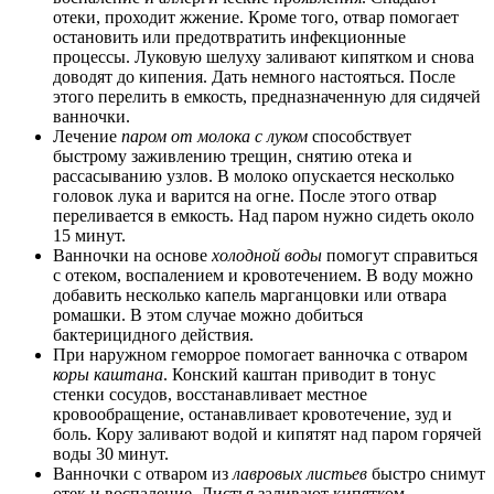
отеки, проходит жжение. Кроме того, отвар помогает
остановить или предотвратить инфекционные
процессы. Луковую шелуху заливают кипятком и снова
доводят до кипения. Дать немного настояться. После
этого перелить в емкость, предназначенную для сидячей
ванночки.
Лечение
паром от молока с луком
способствует
быстрому заживлению трещин, снятию отека и
рассасыванию узлов. В молоко опускается несколько
головок лука и варится на огне. После этого отвар
переливается в емкость. Над паром нужно сидеть около
15 минут.
Ванночки на основе
холодной воды
помогут справиться
с отеком, воспалением и кровотечением. В воду можно
добавить несколько капель марганцовки или отвара
ромашки. В этом случае можно добиться
бактерицидного действия.
При наружном геморрое помогает ванночка с отваром
коры каштана
. Конский каштан приводит в тонус
стенки сосудов, восстанавливает местное
кровообращение, останавливает кровотечение, зуд и
боль. Кору заливают водой и кипятят над паром горячей
воды 30 минут.
Ванночки с отваром из
лавровых листьев
быстро снимут
отек и воспаление. Листья заливают кипятком,