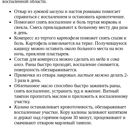
воспаленной области.
Отвар из
луковой шелухи
и настоя
ромашки
помогает
справиться с воспалением и остановить кровотечение.
Помогают снять воспаление и боль тертая морковь и
свекла. Смесь прикладывают к больному месту два раза
в день.
Компресс из тертого
картофеля
поможет снять спазм и
боль. Картофель измельчается на терке. Получившуюся
кашицу можно оставить около больного места на всю
ночь, приклеив пластырем.
Состав для компресса можно сделать из
меда
и
сока
алоэ
. Раны быстро проходят, воспаление снимается,
поверхность обеззараживается.
Примочки из отвара лавровых
листьев можно
делать 2-
3 раза в день.
Облепиховое масло
способно быстро заживить раны,
снять воспаление, устранить зуд и жжение. Ватный
тампон пропитать маслом и приложить к воспаленному
участку.
Калина
останавливает кровоточивость, обеззараживает
воспаленные участки. Кору калины заливают кипятком
и держат над горячим паром 30 минут, процеживают и
смачивают отваром марлевый тампон.