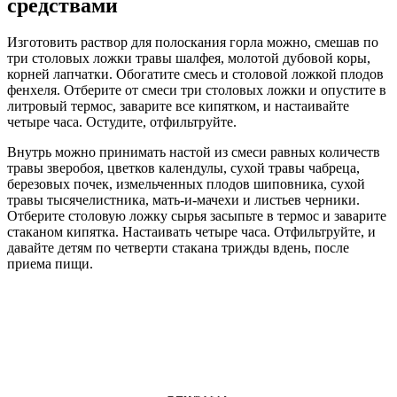
средствами
Изготовить раствор для полоскания горла можно, смешав по
три столовых ложки травы шалфея, молотой дубовой коры,
корней лапчатки. Обогатите смесь и столовой ложкой плодов
фенхеля. Отберите от смеси три столовых ложки и опустите в
литровый термос, заварите все кипятком, и настаивайте
четыре часа. Остудите, отфильтруйте.
Внутрь можно принимать настой из смеси равных количеств
травы зверобоя, цветков календулы, сухой травы чабреца,
березовых почек, измельченных плодов шиповника, сухой
травы тысячелистника, мать-и-мачехи и листьев черники.
Отберите столовую ложку сырья засыпьте в термос и заварите
стаканом кипятка. Настаивать четыре часа. Отфильтруйте, и
давайте детям по четверти стакана трижды вдень, после
приема пищи.