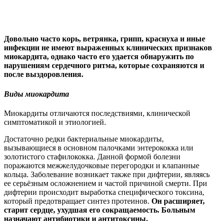
Довольно часто корь, ветрянка, грипп, краснуха и иные
инфекции не имеют выраженных клинических признаков
миокардита, однако часто его удается обнаружить по
нарушениям сердечного ритма, которые сохраняются и
после выздоровления.
Виды миокардита
Миокардиты отличаются последствиями, клинической
симптоматикой и этиологией.
Достаточно редки бактериальные миокардиты,
вызывающиеся в основном палочками энтерококка или
золотистого стафилококка. Данной формой болезни
поражаются межжелудочковые перегородки и клапанные
кольца. Заболевание возникает также при дифтерии, являясь
ее серьёзным осложнением и частой причиной смерти. При
дифтерии происходит выработка специфического токсина,
который предотвращает синтез протеинов.
Он расширяет,
старит сердце, ухудшая его сокращаемость. Больным
назначают антибиотики и антитоксины.