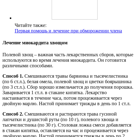
Читайте также:
Первая помощь и лечение при обморожении члена
Лечение миокардита хвощом
Полевой хвощ – важная часть лекарственных сборов, которые
используются во время лечения миокардита. Он готовится
различными способами.
Способ 1.
Смешиваются травы барвинка и тысячелистника
(по 6 ст.л.), белая омела, полевой хвощ и цветки боярышника
(по 3 ст.л.). Сбор хорошо измельчается до получения порошка.
Заваривается 1 ст.л. в стакане кипятка. Лекарство
настаивается в течение часа, потом процеживается через
двойную марлю. Настой принимает трижды в день по 1 ст.л.
Способ 2.
Смешиваются и растираются трава гусиной
лапчатки и душистой руты (по 10 г), полевого хвоща и
тысячелистника (по 30 г). Столовая ложка смеси добавляется
в стакан кипятка, оставляется на час и процеживается через
двойную марлю. Настой принимается трижды в день по 2