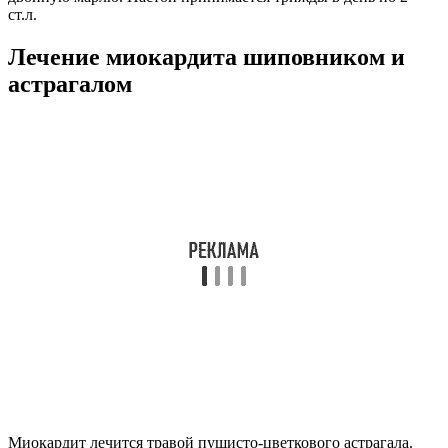
ст.л.
Лечение миокардита шиповником и
астрагалом
Миокардит лечится травой пушисто-цветкового астрагала.