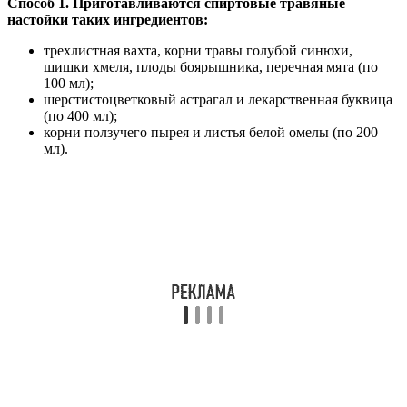
Способ 1. Приготавливаются спиртовые травяные
настойки таких ингредиентов:
трехлистная вахта, корни травы голубой синюхи,
шишки хмеля, плоды боярышника, перечная мята (по
100 мл);
шерстистоцветковый астрагал и лекарственная буквица
(по 400 мл);
корни ползучего пырея и листья белой омелы (по 200
мл).