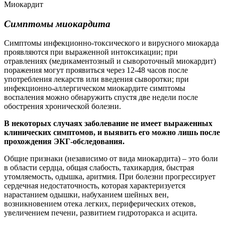
Миокардит
Симптомы миокардита
Симптомы инфекционно-токсического и вирусного миокарда
проявляются при выраженной интоксикации; при
отравлениях (медикаментозный и сывороточный миокардит)
поражения могут проявиться через 12-48 часов после
употребления лекарств или введения сыворотки; при
инфекционно-аллергическом миокардите симптомы
воспаления можно обнаружить спустя две недели после
обострения хронической болезни.
В некоторых случаях заболевание не имеет выраженных
клинических симптомов, и выявить его можно лишь после
прохождения ЭКГ-обследования.
Общие признаки (независимо от вида миокардита) – это боли
в области сердца, общая слабость, тахикардия, быстрая
утомляемость, одышка, аритмия. При болезни прогрессирует
сердечная недостаточность, которая характеризуется
нарастанием одышки, набуханием шейных вен,
возникновением отека легких, периферических отеков,
увеличением печени, развитием гидроторакса и асцита.