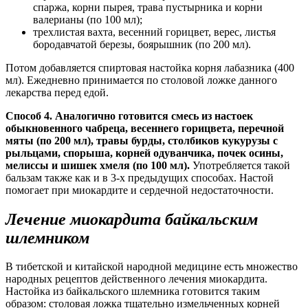
спаржа, корни пырея, трава пустырника и корни
валерианы (по 100 мл);
трехлистая вахта, весенний горицвет, верес, листья
бородавчатой березы, боярышник (по 200 мл).
Потом добавляется спиртовая настойка корня лабазника (400
мл). Ежедневно принимается по столовой ложке данного
лекарства перед едой.
Способ 4. Аналогично готовится смесь из настоек
обыкновенного чабреца, весеннего горицвета, перечной
мяты (по 200 мл), травы бурды, столбиков кукурузы с
рыльцами, спорыша, корней одуванчика, почек осины,
мелиссы и шишек хмеля (по 100 мл).
Употребляется такой
бальзам также как и в 3-х предыдущих способах. Настой
помогает при миокардите и сердечной недостаточности.
Лечение миокардита байкальским
шлемником
В тибетской и китайской народной медицине есть множество
народных рецептов действенного лечения миокардита.
Настойка из байкальского шлемника готовится таким
образом: столовая ложка тщательно измельченных корней