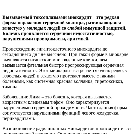
Вызываемый токсоплазмами миокардит – это редкая
форма поражения сердечной мышцы, развивающаяся
зачастую у молодых людей со слабой иммунной защитой.
Болезнь проявляется сердечной недостаточностью,
нарушениями проводимости, аритмией.
Происхождение гигантоклеточного миокардита до
сегодняшнего дня не выяснено. При такой форме в миокарде
выявляются гигантские многоядерные клетки, чем
вызывается фатальная быстро прогрессирующая сердечная
недостаточность. Этот миокардит встречается очень редко, у
взрослых людей и зачастую протекает вместе с такими
болезнями, как системная красная волчанка, тиретоксикоз,
тимона.
Заболевание Лима – это болезнь, которая вызывается
возрастным клещевым тифом. Оно характеризуется
нарушениями сердечной проходимости. Часто данная форма
сопутствуется нарушениями функций левого желудочка,
перикардитами.
Возникновение радиационных миокардитов происходит из-за
ионизирующей радиации. Они приводят к разным