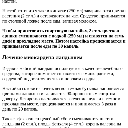
настой.
Настой готовится так: в кипятке (250 мл) завариваются цветки
растения (2 ст.л.) и оставляются на час. Средство принимается
по столовой ложке после еды, запивая молоком.
Чтобы приготовить спиртовую настойку, 2 ст.л. цветков
арники смешиваются с водкой (250 мл) и ставятся на семь
дней в прохладное место. Потом настойка процеживается и
принимается после еды по 30 капель.
Лечение миокардита ландышем
Издавна майский ландыш используется в качестве лечебного
средства, которое помогает справляться с миокардитами,
сердечной недостаточностью и пороком сердца.
Настойка готовится очень легко: темная бутылка наполняется
цветками ландыша и заливается 90-процентным спиртом
доверху. Лекарство настаивается в течение недели в темном
прохладном месте, процеживается и принимается 3 раза в
день по 20 капель.
Также эффективен целебный сбор: смешиваются цветки
ландыша (2 ст.л.), плоды фенхеля (4 ст.л.), корень валерианы