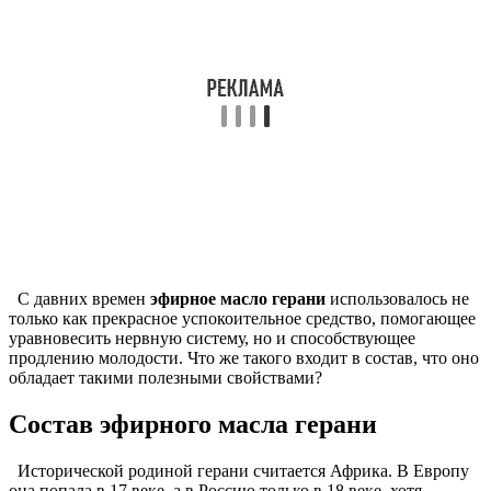
С давних времен
эфирное масло герани
использовалось не
только как прекрасное успокоительное средство, помогающее
уравновесить нервную систему, но и способствующее
продлению молодости. Что же такого входит в состав, что оно
обладает такими полезными свойствами?
Состав эфирного масла герани
Исторической родиной герани считается Африка. В Европу
она попала в 17 веке, а в Россию только в 18 веке, хотя