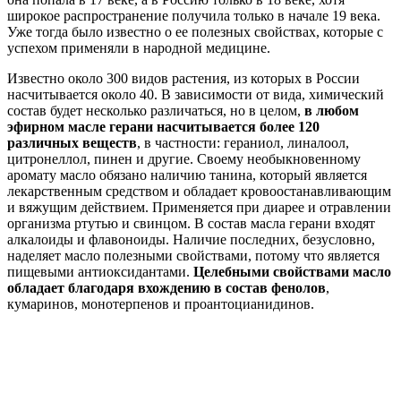
широкое распространение получила только в начале 19 века.
Уже тогда было известно о ее полезных свойствах, которые с
успехом применяли в народной медицине.
Известно около 300 видов растения, из которых в России
насчитывается около 40. В зависимости от вида, химический
состав будет несколько различаться, но в целом,
в любом
эфирном масле герани насчитывается более 120
различных веществ
, в частности: гераниол, линалоол,
цитронеллол, пинен и другие. Своему необыкновенному
аромату масло обязано наличию танина, который является
лекарственным средством и обладает кровоостанавливающим
и вяжущим действием. Применяется при диарее и отравлении
организма ртутью и свинцом. В состав масла герани входят
алкалоиды и флавоноиды. Наличие последних, безусловно,
наделяет масло полезными свойствами, потому что является
пищевыми антиоксидантами.
Целебными свойствами масло
обладает благодаря вхождению в состав фенолов
,
кумаринов, монотерпенов и проантоцианидинов.