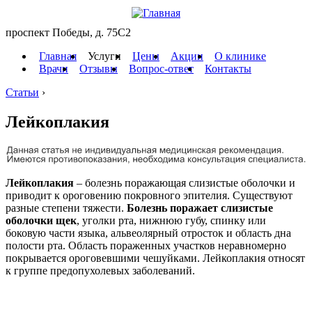
проспект Победы, д. 75C2
Главная
Услуги
Цены
Акции
О клинике
Врачи
Отзывы
Вопрос-ответ
Контакты
Статьи
›
Лейкоплакия
Лейкоплакия
– болезнь поражающая слизистые оболочки и
приводит к ороговению покровного эпителия. Существуют
разные степени тяжести.
Болезнь поражает слизистые
оболочки щек
, уголки рта, нижнюю губу, спинку или
боковую части языка, альвеолярный отросток и область дна
полости рта. Область пораженных участков неравномерно
покрывается ороговевшими чешуйками. Лейкоплакия относят
к группе предопухолевых заболеваний.