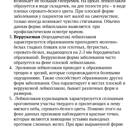
возникает не большая гиперемия. На щеках лейкоплакия
образуется в виде складочек, на дне полости рта – в виде
пленки серовато-белого цвета. При плоской форме
заболевания у пациентов нет жалоб на самочувствие,
только иногда возникает чувство стягивания. Обычно
данная форма лейкоплакии выявляется при
профилактическом осмотре врачом.
Веррукозная
(бородавчатая) лейкоплакия
характеризуется образованием приподнятх молочно-
белых гладких бляшек или плотных, бугристых,
серовато-белых, выдающихся на 2-3 мм бородавчатых
образований. Веррукозная форма заболевания часто
образуется на фоне плоской лейкоплакии.
Эрозивная лейкоплакия приводит к образованию
трещин и эрозий, которые сопровождаются болевыми
ощущениями. Также способствует образованию других
форм заболевания. Она паразитирует в местах плоской и
веррукозной лейкоплакии, бывает различных форм и
размеров.
Лейкоплакия курильщиков характеризуется сплошным
ороговением участка твердого и прилегающих к нему
мягкого неба, серовато-белого цвета. Помимо этого на
фоне данных признаков наблюдаются красные точки,
которые являются зияющими устьями выводных
протоков слюнных желез. При ярко выраженной форме