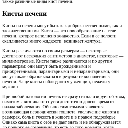
также различные виды кист печени.
Кисты печени
Кисты на печени могут быть как доброкачественными, так и
злокачественными. Киста — это новообразование на теле
печени, которое наполнено жидкостью. Если в ее полости
скапливается много жидкости, возникает желтуха.
Кисты различаются по своим размерам — некоторые
достигают нескольких сантиметров в диаметре, некоторые —
миллиметровые. Кисты также различаются и по другим
параметрам: они могут быть врожденными и
приобретенными, паразитарными и непаразитарными, они
могут также образовываться в результате воспаления в
печени. Чаще кисты наблюдаются у женщин, нежели у
мужчин.
При любой патологии печень не сразу сигнализирует об этом,
симптомы возникают спустя достаточно долгое время от
начала заболевания. Обычно симптомами являются
возникающая периодически тошнота, увеличение живота в
размерах, боль и тяжесть в животе и в правом подреберье.
Однако сама киста о себе не дает знать и не обнаруживается
до полного ее созревания, то есть до того момента, когда