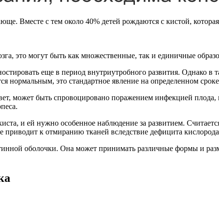
юще. Вместе с тем около 40% детей рождаются с кистой, котора
а, это могут быть как множественные, так и единичные образов
стировать еще в период внутриутробного развития. Однако в та
тся нормальным, это стандартное явление на определенном сроке
свет, может быть спровоцировано поражением инфекцией плода,
песа.
иста, и ей нужно особенное наблюдение за развитием. Считается
ое приводит к отмиранию тканей вследствие дефицита кислорода
аутинной оболочки. Она может принимать различные формы и раз
ка