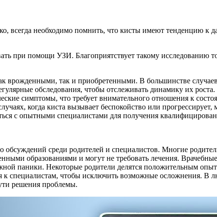
ко, всегда необходимо помнить, что кисты имеют тенденцию к 
вать при помощи УЗИ. Благоприятствует такому исследованию то
 как врожденными, так и приобретенными. В большинстве случаев
егулярные обследования, чтобы отслеживать динамику их роста.
еские симптомы, что требует внимательного отношения к состо
случаях, когда киста вызывает беспокойство или прогрессирует,
ваться с опытными специалистами для получения квалифицирова
 обсуждений среди родителей и специалистов. Многие родители,
енными образованиями и могут не требовать лечения. Врачебны
ной паники. Некоторые родители делятся положительным опытом
 к специалистам, чтобы исключить возможные осложнения. В л
пути решения проблемы.