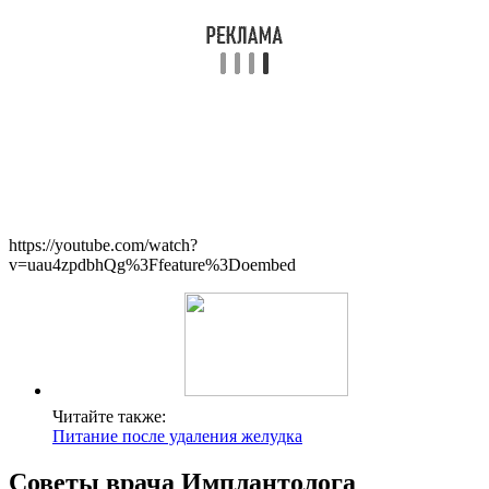
https://youtube.com/watch?
v=uau4zpdbhQg%3Ffeature%3Doembed
Читайте также:
Питание после удаления желудка
Советы врача Имплантолога