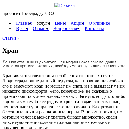
проспект Победы, д. 75C2
Главная
Услуги
Цены
Акции
О клинике
Врачи
Отзывы
Вопрос-ответ
Контакты
Статьи
›
Храп
Храп является следствием ослабления голосовых связок.
Люди страдающие данный недугом, как правило, не особо-то
его и замечают: храп не мешает им спать и не вызывает у них
никакого дискомфорта. Чего, конечно же, не скажешь о
проживающих в доме членах семьи… Заснуть, когда кто-либо
в доме и уж тем более рядом в кровати издает эти ужасные,
неприятные звуки практически невозможно. Как результат –
бессонные ночи и расшатанные нервы. В целом, причин, по
которым человек может храпеть бывает множество, среди
них: неудобное положение головы или всевозможные
нарушения в организме.