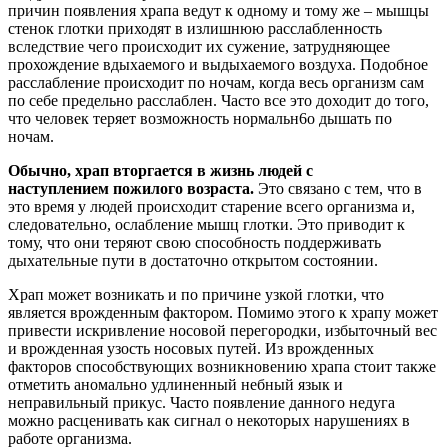
причин появления храпа ведут к одному и тому же – мышцы
стенок глотки приходят в излишнюю расслабленность
вследствие чего происходит их сужение, затрудняющее
прохождение вдыхаемого и выдыхаемого воздуха. Подобное
расслабление происходит по ночам, когда весь организм сам
по себе предельно расслаблен. Часто все это доходит до того,
что человек теряет возможность нормальн6о дышать по
ночам.
Обычно, храп вторгается в жизнь людей с
наступлением пожилого возраста.
Это связано с тем, что в
это время у людей происходит старение всего организма и,
следовательно, ослабление мышц глотки. Это приводит к
тому, что они теряют свою способность поддерживать
дыхательные пути в достаточно открытом состоянии.
Храп может возникать и по причине узкой глотки, что
является врожденным фактором. Помимо этого к храпу может
привести искривление носовой перегородки, избыточный вес
и врожденная узость носовых путей. Из врожденных
факторов способствующих возникновению храпа стоит также
отметить аномально удлиненный небный язык и
неправильный прикус. Часто появление данного недуга
можно расценивать как сигнал о некоторых нарушениях в
работе организма.