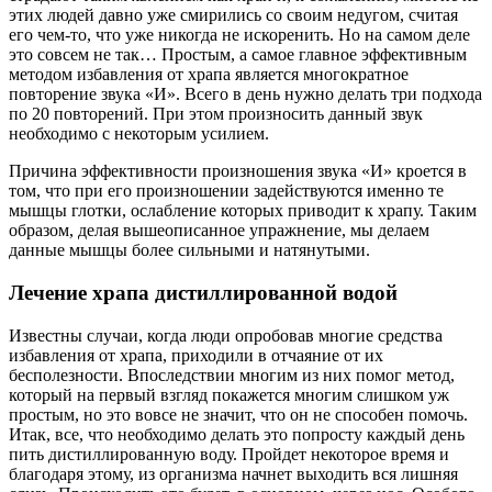
этих людей давно уже смирились со своим недугом, считая
его чем-то, что уже никогда не искоренить. Но на самом деле
это совсем не так… Простым, а самое главное эффективным
методом избавления от храпа является многократное
повторение звука «И». Всего в день нужно делать три подхода
по 20 повторений. При этом произносить данный звук
необходимо с некоторым усилием.
Причина эффективности произношения звука «И» кроется в
том, что при его произношении задействуются именно те
мышцы глотки, ослабление которых приводит к храпу. Таким
образом, делая вышеописанное упражнение, мы делаем
данные мышцы более сильными и натянутыми.
Лечение храпа дистиллированной водой
Известны случаи, когда люди опробовав многие средства
избавления от храпа, приходили в отчаяние от их
бесполезности. Впоследствии многим из них помог метод,
который на первый взгляд покажется многим слишком уж
простым, но это вовсе не значит, что он не способен помочь.
Итак, все, что необходимо делать это попросту каждый день
пить дистиллированную воду. Пройдет некоторое время и
благодаря этому, из организма начнет выходить вся лишняя