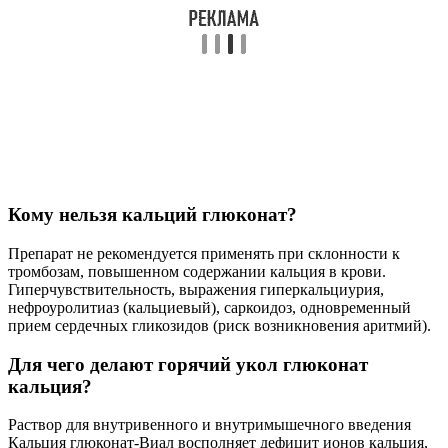
Кому нельзя кальций глюконат?
Препарат не рекомендуется применять при склонности к
тромбозам, повышенном содержании кальция в крови.
Гиперчувствительность, выражения гиперкальциурия,
нефроуролитиаз (кальциевый), саркоидоз, одновременный
прием сердечных гликозидов (риск возникновения аритмий).
Для чего делают горячий укол глюконат
кальция?
Раствор для внутривенного и внутримышечного введения
Кальция глюконат-Виал восполняет дефицит ионов кальция,