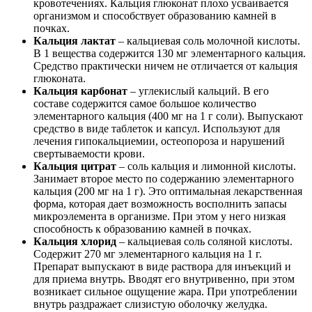
кровотечениях. Кальция глюконат плохо усваивается
организмом и способствует образованию камней в
почках.
Кальция лактат
– кальциевая соль молочной кислоты.
В 1 вещества содержится 130 мг элементарного кальция.
Средство практически ничем не отличается от кальция
глюконата.
Кальция карбонат
– углекислый кальций. В его
составе содержится самое большое количество
элементарного кальция (400 мг на 1 г соли). Выпускают
средство в виде таблеток и капсул. Используют для
лечения гипокальциемии, остеопороза и нарушений
свертываемости крови.
Кальция цитрат
– соль кальция и лимонной кислоты.
Занимает второе место по содержанию элементарного
кальция (200 мг на 1 г). Это оптимальная лекарственная
форма, которая дает возможность восполнить запасы
микроэлемента в организме. При этом у него низкая
способность к образованию камней в почках.
Кальция хлорид
– кальциевая соль соляной кислоты.
Содержит 270 мг элементарного кальция на 1 г.
Препарат выпускают в виде раствора для инъекций и
для приема внутрь. Вводят его внутривенно, при этом
возникает сильное ощущение жара. При употреблении
внутрь раздражает слизистую оболочку желудка.