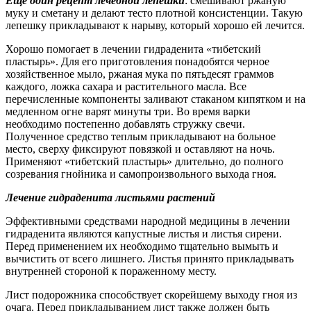
Еще один рецепт лечебной лепешки
: смешивают ржаную
муку и сметану и делают тесто плотной консистенции. Такую
лепешку прикладывают к нарыву, который хорошо ей лечится.
Хорошо помогает в лечении гидраденита «тибетский
пластырь». Для его приготовления понадобятся черное
хозяйственное мыло, ржаная мука по пятьдесят граммов
каждого, ложка сахара и растительного масла. Все
перечисленные компоненты заливают стаканом кипятком и на
медленном огне варят минуты три. Во время варки
необходимо постепенно добавлять стружку свечи.
Полученное средство теплым прикладывают на больное
место, сверху фиксируют повязкой и оставляют на ночь.
Применяют «тибетский пластырь» длительно, до полного
созревания гнойника и самопроизвольного выхода гноя.
Лечение гидраденита листьями растений
Эффективными средствами народной медицины в лечении
гидраденита являются капустные листья и листья сирени.
Перед применением их необходимо тщательно вымыть и
вычистить от всего лишнего. Листья принято прикладывать
внутренней стороной к пораженному месту.
Лист подорожника способствует скорейшему выходу гноя из
очага. Перед прикладыванием лист также должен быть