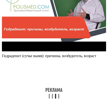
Гидраденит (сучье вымя): причины, возбудитель, возраст