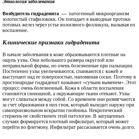
Этиология заболевания
Возбудитель гидраденита —
патогенный микроорганизм
золотистый стафилококк. Он попадает в выводные протоки
потовых желез через устье волосяного фолликула, вызывая их
воспаление.
Клинические признаки гидраденита
В начале заболевания в коже образовываются плотные на
ощупь узлы. Они небольшого размера округлой или
неправильной формы, но очень болезненные при пальпации.
Постепенно узлы увеличиваются, спаиваются с кожей и
выступают над ее поверхностью, напоминая соски. Поэтому в
простонародье гидраденит называют «сучьим выменем». Этот
процесс очень болезненный. Кожа в области воспаления
становится синюшной, а окружающие ткани отекают. Узлы
могут сливаться между собой. Со временем они размягчаются
за счет образования в них гноя, который выходит наружу при
самопроизвольном вскрытии гнойника. Некротический
стержень не свойственен этой патологии. В запущенных
случаях формируется плотный инфильтрат, который может
перейти во флегмону. Инфильтрат рассасывается очень долго.