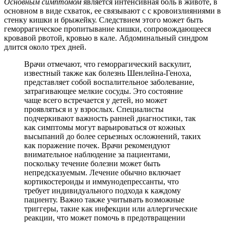
Основным симптомом
является интенсивная боль в животе, в
основном в виде схваток, ее связывают с с кровоизлияниями в
стенку кишки и брыжейку. Следствием этого может быть
геморрагическое пропитывание кишки, сопровождающееся
кровавой рвотой, кровью в кале. Абдоминальный синдром
длится около трех дней.
Врачи отмечают, что геморрагический васкулит,
известный также как болезнь Шенлейна-Геноха,
представляет собой воспалительное заболевание,
затрагивающее мелкие сосуды. Это состояние
чаще всего встречается у детей, но может
проявляться и у взрослых. Специалисты
подчеркивают важность ранней диагностики, так
как симптомы могут варьироваться от кожных
высыпаний до более серьезных осложнений, таких
как поражение почек. Врачи рекомендуют
внимательное наблюдение за пациентами,
поскольку течение болезни может быть
непредсказуемым. Лечение обычно включает
кортикостероиды и иммунодепрессанты, что
требует индивидуального подхода к каждому
пациенту. Важно также учитывать возможные
триггеры, такие как инфекции или аллергические
реакции, что может помочь в предотвращении