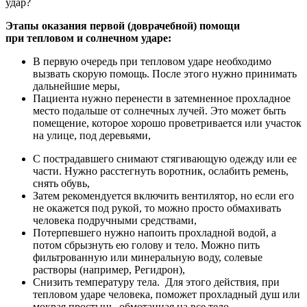
удар?
Этапы оказания первой (доврачебной) помощи
при тепловом и солнечном ударе:
В первую очередь при тепловом ударе необходимо
вызвать скорую помощь. После этого нужно принимать
дальнейшие меры,
Пациента нужно перенести в затемненное прохладное
место подальше от солнечных лучей. Это может быть
помещение, которое хорошо проветривается или участок
на улице, под деревьями,
С пострадавшего снимают стягивающую одежду или ее
части. Нужно расстегнуть воротник, ослабить ремень,
снять обувь,
Затем рекомендуется включить вентилятор, но если его
не окажется под рукой, то можно просто обмахивать
человека подручными средствами,
Потерпевшего нужно напоить прохладной водой, а
потом сбрызнуть ею голову и тело. Можно пить
фильтрованную или минеральную воду, солевые
растворы (например, Регидрон),
Снизить температуру тела. Для этого действия, при
тепловом ударе человека, поможет прохладный душ или
мокрая простынь, обмотанная на все тело,