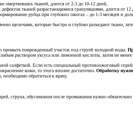
ие омертвевших тканей, длится от 2-3 до 10-12 дней,
 дефектов тканей разрастающимися грануляциями, длится от 12 д
 формирование рубца при глубоких ожогах – до 1-3 месяцев и дол
бенно щелочами, которые быстро и глубоко разъедают ткани, зат
о промыть поврежденный участок под струей холодной воды.
Пр
 слабым раствором уксуса или лимонной кислоты, затем не менее
ной салфеткой. Если есть специальный противоожоговый спрей, 
покраснение кожи, то этого вполне достаточно.
Обработку нужно 
 необходимо обратиться к врачу.
ырей, струпа, обугливания после промывания нужно обязательно