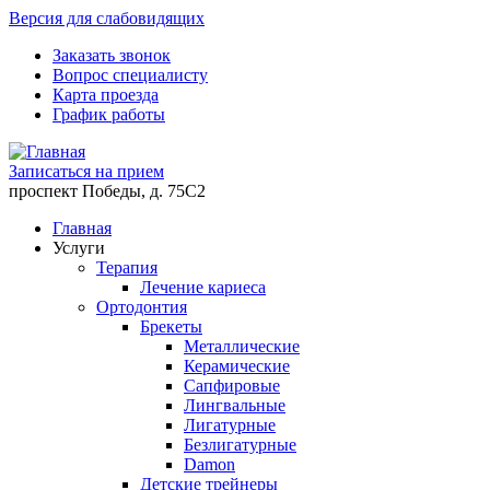
Версия для слабовидящих
Заказать звонок
Вопрос специалисту
Карта проезда
График работы
Записаться на прием
проспект Победы, д. 75C2
Главная
Услуги
Терапия
Лечение кариеса
Ортодонтия
Брекеты
Металлические
Керамические
Cапфировые
Лингвальные
Лигатурные
Безлигатурные
Damon
Детские трейнеры