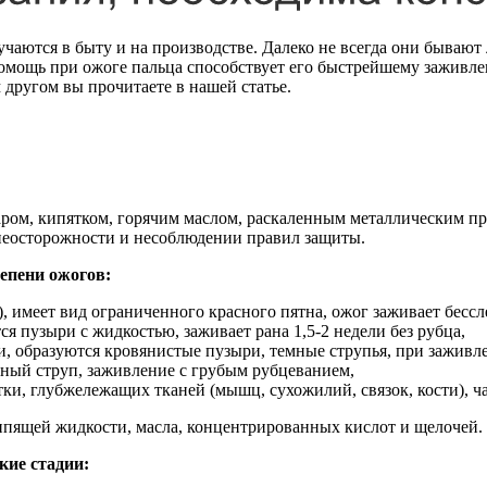
лучаются в быту и на производстве. Далеко не всегда они бываю
 помощь при ожоге пальца способствует его быстрейшему зажив
 другом вы прочитаете в нашей статье.
аром, кипятком, горячим маслом, раскаленным металлическим п
неосторожности и несоблюдении правил защиты.
епени ожогов:
 имеет вид ограниченного красного пятна, ожог заживает бессл
я пузыри с жидкостью, заживает рана 1,5-2 недели без рубца,
, образуются кровянистые пузыри, темные струпья, при заживл
ерный струп, заживление с грубым рубцеванием,
ки, глубжележащих тканей (мышц, сухожилий, связок, кости), ча
ипящей жидкости, масла, концентрированных кислот и щелочей.
кие стадии: