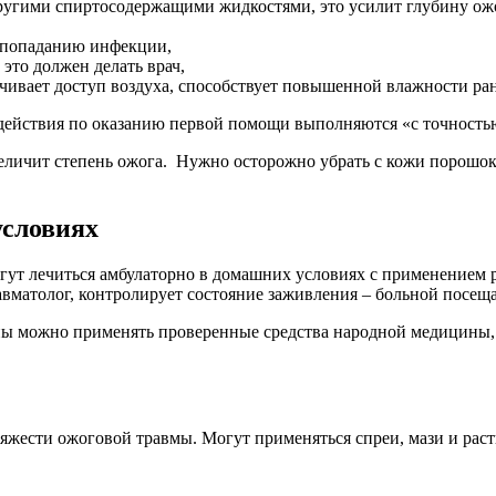
ругими спиртосодержащими жидкостями, это усилит глубину ож
к попаданию инфекции,
это должен делать врач,
ичивает доступ воздуха, способствует повышенной влажности р
 действия по оказанию первой помощи выполняются «с точностью
величит степень ожога. Нужно осторожно убрать с кожи порошок
условиях
могут лечиться амбулаторно в домашних условиях с применением
равматолог, контролирует состояние заживления – больной посеща
ы можно применять проверенные средства народной медицины, о
тяжести ожоговой травмы. Могут применяться спреи, мази и рас