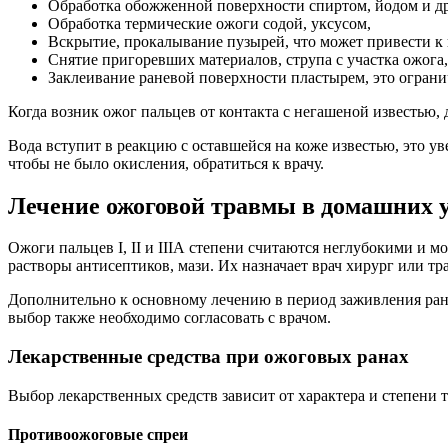
Обработка обожженной поверхности спиртом, йодом и д
Обработка термические ожоги содой, уксусом,
Вскрытие, прокалывание пузырей, что может привести 
Снятие пригоревших материалов, струпа с участка ожога, 
Заклеивание раневой поверхности пластырем, это огран
Когда возник ожог пальцев от контакта с негашеной известью,
Вода вступит в реакцию с оставшейся на коже известью, это у
чтобы не было окисления, обратиться к врачу.
Лечение ожоговой травмы в домашних 
Ожоги пальцев I, II и IIIА степени считаются неглубокими и 
растворы антисептиков, мази. Их назначает врач хирург или т
Дополнительно к основному лечению в период заживления ран
выбор также необходимо согласовать с врачом.
Лекарственные средства при ожоговых ранах
Выбор лекарственных средств зависит от характера и степени 
Противоожоговые спреи