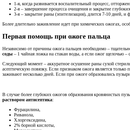
1-я, когда развивается воспалительный процесс, отторжен
2-я – завершение процесса очищения и закрытие глубоких
3-я – закрытие раны (эпителизация), длится 7-10 дней, и
Более длительно заживление идет при химических ожогах, осо
Первая помощь при ожоге пальца
Независимо от причины ожога пальцев необходимо – тщательн
соды
– 1 чайная ложка на стакан воды, а если ожог щелочью –
Следующий момент – аккуратное осушение раны сухой стериль
асептическую повязку. Если признаком ожога является только 
заживают несколько дней. Если при ожоге образовались пузыри,
В случае более глубоких ожогов образования кровянистых пуз
раствором антисептика
:
Фурацилина,
Риванола,
Хлоргексидина,
2% борной кислоты,