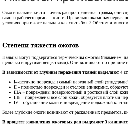
Ожоги пальцев кисти – очень распространенная травма, они с
самого рабочего органа – кисти. Правильно оказанная первая
условиях при ожоге пальца и как снять боль? Об этом и многом
Степени тяжести ожогов
Пальцы могут подвергаться термическим ожогам (пламенем, п
щелочью и другими веществами). Они возникают по причине 
В зависимости от глубины поражения тканей выделяют 4 ст
I–частично поврежден самый наружный слой (эпидермис),
II – полностью поврежден и отслоен эпидермис, образуютс
IIIА – повреждены поверхностный и ростковый слой кожи
IIIБ – повреждены все слои кожи, образуется плотный ч
IV – обугливание кожи и повреждение подкожной клетчат
Более глубокие ожоги возникают от раскаленных предметов, к
В процессе заживления ожоговых ран выделяют 3 клиничес