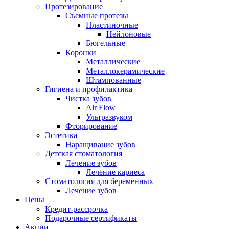
Протезирование
Съемные протезы
Пластиночные
Нейлоновые
Бюгельные
Коронки
Металлические
Металлокерамические
Штампованные
Гигиена и профилактика
Чистка зубов
Air Flow
Ультразвуком
Фторирование
Эстетика
Наращивание зубов
Детская стоматология
Лечение зубов
Лечение кариеса
Стоматология для беременных
Лечение зубов
Цены
Кредит-рассрочка
Подарочные сертификаты
Акции