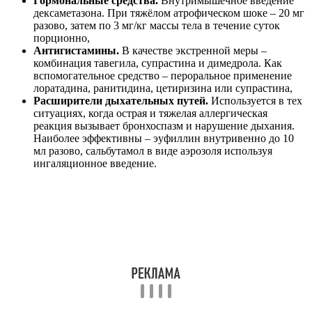
Гормональные средства.
Внутримышечное введение
дексаметазона. При тяжёлом атрофическом шоке – 20 мг
разово, затем по 3 мг/кг массы тела в течение суток
порционно,
Антигистамины.
В качестве экстренной меры –
комбинация тавегила, супрастина и димедрола. Как
вспомогательное средство – пероральное применение
лоратадина, ранитидина, цетиризина или супрастина,
Расширители дыхательных путей.
Используется в тех
ситуациях, когда острая и тяжелая аллергическая
реакция вызывает бронхоспазм и нарушение дыхания.
Наиболее эффективны – эуфиллин внутривенно до 10
мл разово, сальбутамол в виде аэрозоля используя
ингаляционное введение.