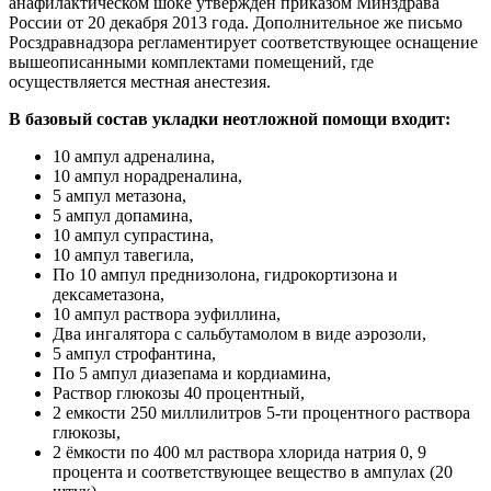
анафилактическом шоке утвержден приказом Минздрава
России от 20 декабря 2013 года. Дополнительное же письмо
Росздравнадзора регламентирует соответствующее оснащение
вышеописанными комплектами помещений, где
осуществляется местная анестезия.
В базовый состав укладки неотложной помощи входит:
10 ампул адреналина,
10 ампул норадреналина,
5 ампул метазона,
5 ампул допамина,
10 ампул супрастина,
10 ампул тавегила,
По 10 ампул преднизолона, гидрокортизона и
дексаметазона,
10 ампул раствора эуфиллина,
Два ингалятора с сальбутамолом в виде аэрозоли,
5 ампул строфантина,
По 5 ампул диазепама и кордиамина,
Раствор глюкозы 40 процентный,
2 емкости 250 миллилитров 5-ти процентного раствора
глюкозы,
2 ёмкости по 400 мл раствора хлорида натрия 0, 9
процента и соответствующее вещество в ампулах (20