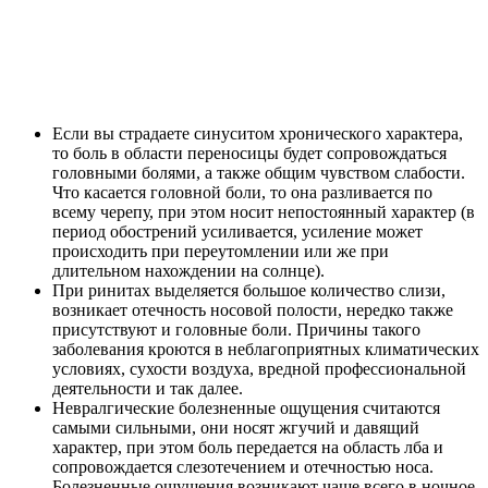
Если вы страдаете синуситом хронического характера,
то боль в области переносицы будет сопровождаться
головными болями, а также общим чувством слабости.
Что касается головной боли, то она разливается по
всему черепу, при этом носит непостоянный характер (в
период обострений усиливается, усиление может
происходить при переутомлении или же при
длительном нахождении на солнце).
При ринитах выделяется большое количество слизи,
возникает отечность носовой полости, нередко также
присутствуют и головные боли. Причины такого
заболевания кроются в неблагоприятных климатических
условиях, сухости воздуха, вредной профессиональной
деятельности и так далее.
Невралгические болезненные ощущения считаются
самыми сильными, они носят жгучий и давящий
характер, при этом боль передается на область лба и
сопровождается слезотечением и отечностью носа.
Болезненные ощущения возникают чаще всего в ночное