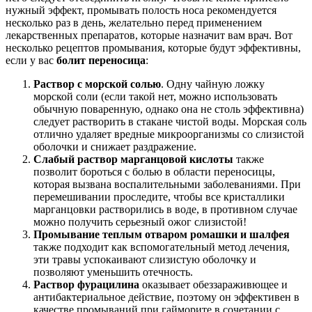
нужный эффект, промывать полость носа рекомендуется
несколько раз в день, желательно перед применением
лекарственных препаратов, которые назначит вам врач. Вот
несколько рецептов промывания, которые будут эффективны,
если у вас
болит переносица
:
Раствор с морской солью
. Одну чайную ложку
морской соли (если такой нет, можно использовать
обычную поваренную, однако она не столь эффективна)
следует растворить в стакане чистой воды. Морская соль
отлично удаляет вредные микроорганизмы со слизистой
оболочки и снижает раздражение.
Слабый раствор марганцовой кислоты
также
позволит бороться с болью в области переносицы,
которая вызвана воспалительными заболеваниями. При
перемешивании проследите, чтобы все кристаллики
марганцовки растворились в воде, в противном случае
можно получить серьезный ожог слизистой!
Промывание теплым отваром ромашки и шалфея
также подходит как вспомогательный метод лечения,
эти травы успокаивают слизистую оболочку и
позволяют уменьшить отечность.
Раствор фурацилина
оказывает обеззараживющее и
антибактериальное действие, поэтому он эффективен в
качестве промываний при гайморите в сочетании с