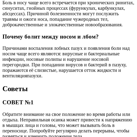
Боль в носу чаще всего встречается при хронических ринитах,
синуситах, гнойных процессах (фурункулах, карбункулах,
абсцессах). Причиной болезненности могут послужить
травмы и ожоги носа, попадание чужеродных тел,
доброкачественные и злокачественные новообразования.
Почему болит между носом и лбом?
Причинами воспаления лобных пазух и появления боли над
носом чаще всего являются: вирусные и бактериальные
инфекции, носовые полипы и нарушение носовой
перегородки. При попадании вирусов и бактерий в пазуху,
поражаются её слизистые, нарушается отток жидкости и
вентиляцияпазухи.
Советы
СОВЕТ №1
Обратите внимание на свое положение во время работы или
отдыха. Неправильная осанка может привести к напряжению
в мышцах лица и головы, что может вызывать боль в
переносице. Попробуйте регулярно делать перерывы, чтобы
размяться и изменить положение тела.