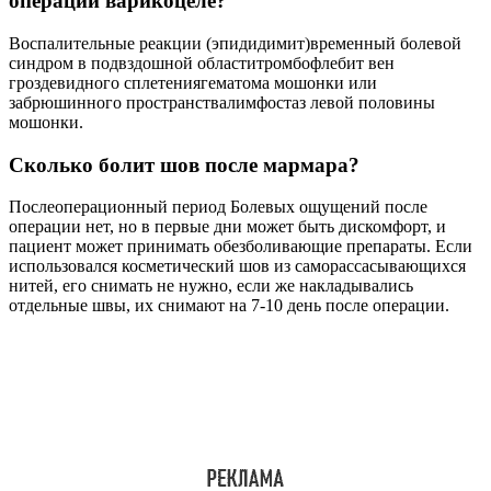
операции варикоцеле?
Воспалительные реакции (эпидидимит)временный болевой
синдром в подвздошной областитромбофлебит вен
гроздевидного сплетениягематома мошонки или
забрюшинного пространствалимфостаз левой половины
мошонки.
Сколько болит шов после мармара?
Послеоперационный период Болевых ощущений после
операции нет, но в первые дни может быть дискомфорт, и
пациент может принимать обезболивающие препараты. Если
использовался косметический шов из саморассасывающихся
нитей, его снимать не нужно, если же накладывались
отдельные швы, их снимают на 7-10 день после операции.