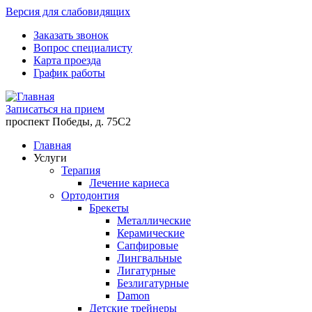
Версия для слабовидящих
Заказать звонок
Вопрос специалисту
Карта проезда
График работы
Записаться на прием
проспект Победы, д. 75C2
Главная
Услуги
Терапия
Лечение кариеса
Ортодонтия
Брекеты
Металлические
Керамические
Cапфировые
Лингвальные
Лигатурные
Безлигатурные
Damon
Детские трейнеры