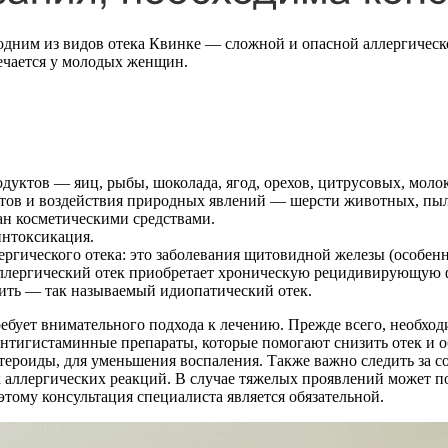
 одним из видов отека Квинке — сложной и опасной аллергическ
речается у молодых женщин.
дуктов — яиц, рыбы, шоколада, ягод, орехов, цитрусовых, молок
тов и воздействия природных явлений — шерсти животных, пыл
ан косметическими средствами.
интоксикация.
гического отека: это заболевания щитовидной железы (особенно
аллергический отек приобретает хроническую рецидивирующую 
вить — так называемый идиопатический отек.
ребует внимательного подхода к лечению. Прежде всего, необход
антигистаминные препараты, которые помогают снизить отек и 
стероиды, для уменьшения воспаления. Также важно следить за 
 аллергических реакций. В случае тяжелых проявлений может п
тому консультация специалиста является обязательной.