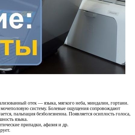
ализованный отек — языка, мягкого неба, миндалин, гортани.
кт, мочеполовую систему. Болевые ощущения сопровождают
ается, пальпация безболезненна. Появляется осиплость голоса,
шность языка.
тические припадки, афазия и др.
рует.