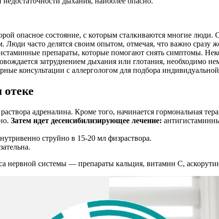
 недостаточности дыхания, наиболее опасно.
орой опасное состояние, с которым сталкиваются многие люди. 
 Люди часто делятся своим опытом, отмечая, что важно сразу же
истаминные препараты, которые помогают снять симптомы. Нек
провождается затруднением дыхания или глотания, необходимо 
лярные консультации с аллергологом для подбора индивидуальной
 отеке
о раствора адреналина. Кроме того, начинается гормональная т
но.
Затем идет десенсибилизирующее лечение:
антигистаминны
нутривенно струйно в 15-20 мл физраствора.
зательна.
 нервной системы — препараты кальция, витамин С, аскорутин,