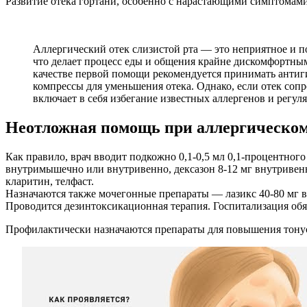
Развитие отека гортани, особенно с нарастающими симптомами
Аллергический отек слизистой рта — это неприятное и п
что делает процесс еды и общения крайне дискомфортным.
качестве первой помощи рекомендуется принимать антиг
компрессы для уменьшения отека. Однако, если отек со
включает в себя избегание известных аллергенов и регу
Неотложная помощь при аллергическом
Как правило, врач вводит подкожно 0,1-0,5 мл 0,1-процентног
внутримышечно или внутривенно, дексазон 8-12 мг внутривен
кларитин, телфаст.
Назначаются также мочегонные препараты — лазикс 40-80 мг в
Проводится дезинтоксикационная терапия. Госпитализация обя
Профилактически назначаются препараты для повышения тонуса