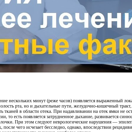
ение нескольких минут (реже часов) появляется выраженный лок
 полость рта, но и дыхательные пути, желудочно-кишечный тра
 тканей в области отека. При надавливании на отек ямки не ост
ии, то есть появляется затрудненное дыхание, развивается синю
олочки. При этом следуют неврологические нарушения — эпилеп
, после чего исчезает бесследно, однако, впоследствии рецидиви