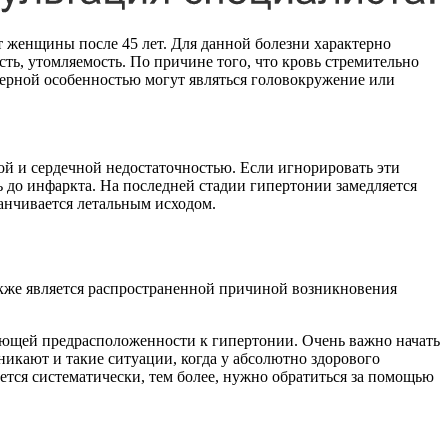
 женщины после 45 лет. Для данной болезни характерно
ть, утомляемость. По причине того, что кровь стремительно
ктерной особенностью могут являться головокружение или
ой и сердечной недостаточностью. Если игнорировать эти
 до инфаркта. На последней стадии гипертонии замедляется
анчивается летальным исходом.
акже является распространенной причиной возникновения
вующей предрасположенности к гипертонии. Очень важно начать
икают и такие ситуации, когда у абсолютно здорового
тся систематически, тем более, нужно обратиться за помощью