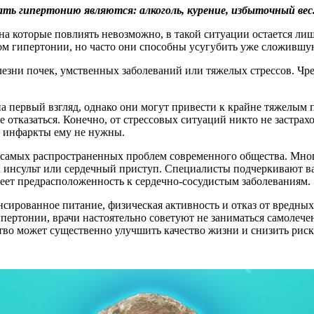
ь гипертонию являются: алкоголь, курение, избыточный вес
а которые повлиять невозможно, в такой ситуации остается лиш
м гипертонии, но часто они способны усугубить уже сложившу
езни почек, умственных заболеваний или тяжелых стрессов. Чре
 первый взгляд, однако они могут привести к крайне тяжелым п
тказаться. Конечно, от стрессовых ситуаций никто не застрахо
 и инфаркты ему не нужны.
з самых распространенных проблем современного общества. Мног
ак инсульт или сердечный приступ. Специалисты подчеркивают в
имеет предрасположенность к сердечно-сосудистым заболеваниям.
сированное питание, физическая активность и отказ от вредных 
ипертонии, врачи настоятельно советуют не заниматься самолеч
тво может существенно улучшить качество жизни и снизить рис