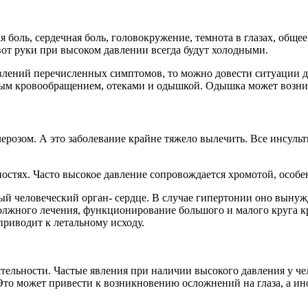
 боль, сердечная боль, головокружение, темнота в глазах, обще
вот руки при высоком давлении всегда будут холодными.
влений перечисленных симптомов, то можно довести ситуации до
абым кровообращением, отеками и одышкой. Одышка может возни
лерозом. А это заболевание крайне тяжело вылечить. Все инсул
стях. Часто высокое давление сопровождается хромотой, особен
ный человеческий орган- сердце. В случае гипертонии оно вынуж
должного лечения, функционирование большого и малого круга 
приводит к летальному исходу.
ельности. Частые явления при наличии высокого давления у чел
 Это может привести к возникновению осложнений на глаза, а ин