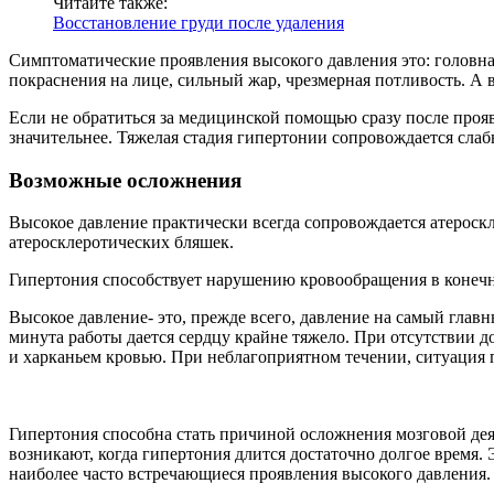
Читайте также:
Восстановление груди после удаления
Симптоматические проявления высокого давления это: головная
покраснения на лице, сильный жар, чрезмерная потливость. А 
Если не обратиться за медицинской помощью сразу после проя
значительнее. Тяжелая стадия гипертонии сопровождается сл
Возможные осложнения
Высокое давление практически всегда сопровождается атероск
атеросклеротических бляшек.
Гипертония способствует нарушению кровообращения в конечно
Высокое давление- это, прежде всего, давление на самый глав
минута работы дается сердцу крайне тяжело. При отсутствии 
и харканьем кровью. При неблагоприятном течении, ситуация 
Гипертония способна стать причиной осложнения мозговой деят
возникают, когда гипертония длится достаточно долгое время.
наиболее часто встречающиеся проявления высокого давления.