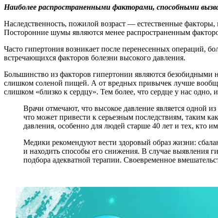
Наиболее распространенными факторами, способными вызват
Наследственность, пожилой возраст — естественные факторы, н
Посторонние шумы являются менее распространенным факторо
Часто гипертония возникает после перенесенных операций, бол
встречающихся факторов болезни высокого давления.
Большинство из факторов гипертонии являются безобидными на
слишком соленой пищей. А от вредных привычек лучше вообще о
слишком «близко к сердцу». Тем более, что сердце у нас одно,
Врачи отмечают, что высокое давление является одной и
что может привести к серьезным последствиям, таким к
давления, особенно для людей старше 40 лет и тех, кто 
Медики рекомендуют вести здоровый образ жизни: сбалан
и находить способы его снижения. В случае выявления г
подбора адекватной терапии. Своевременное вмешательс