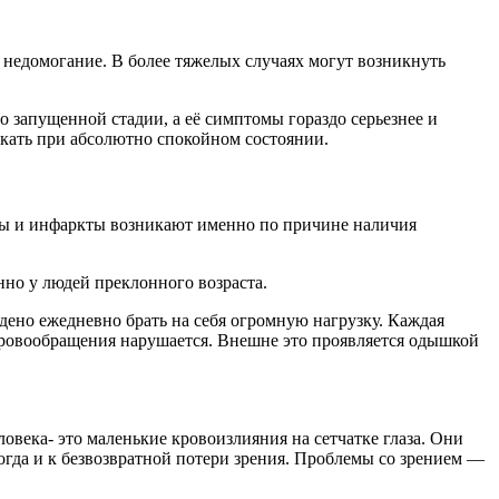
е недомогание. В более тяжелых случаях могут возникнуть
 запущенной стадии, а её симптомы гораздо серьезнее и
кать при абсолютно спокойном состоянии.
ьты и инфаркты возникают именно по причине наличия
но у людей преклонного возраста.
дено ежедневно брать на себя огромную нагрузку. Каждая
кровообращения нарушается. Внешне это проявляется одышкой
овека- это маленькие кровоизлияния на сетчатке глаза. Они
огда и к безвозвратной потери зрения. Проблемы со зрением —