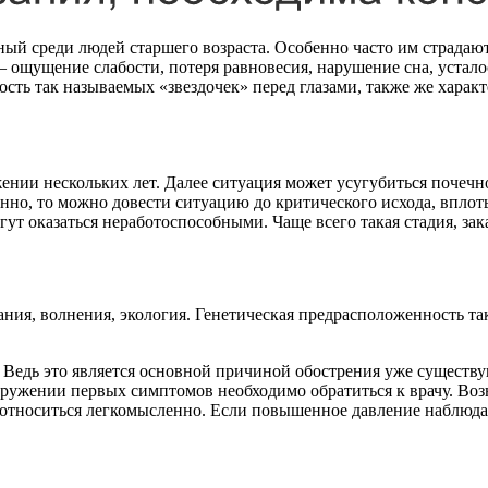
ый среди людей старшего возраста. Особенно часто им страдают
ощущение слабости, потеря равновесия, нарушение сна, усталос
мость так называемых «звездочек» перед глазами, также же хара
нии нескольких лет. Далее ситуация может усугубиться почечн
но, то можно довести ситуацию до критического исхода, вплоть
ут оказаться неработоспособными. Чаще всего такая стадия, зак
ния, волнения, экология. Генетическая предрасположенность т
с. Ведь это является основной причиной обострения уже сущест
аружении первых симптомов необходимо обратиться к врачу. Возн
 относиться легкомысленно. Если повышенное давление наблюдае