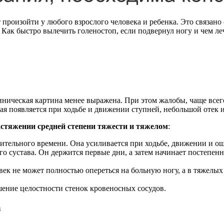
произойти у любого взрослого человека и ребенка. Это связано 
 Как быстро вылечить голеностоп, если подвернул ногу и чем ле
иническая картина менее выражена. При этом жалобы, чаще всего
рая появляется при ходьбе и движении ступней, небольшой отек 
стяжении средней степени тяжести и тяжелом
:
лительного времени. Она усиливается при ходьбе, движении и 
ого сустава. Он держится первые дни, а затем начинает постепенн
ек не может полностью опереться на больную ногу, а в тяжелых 
шение целостности стенок кровеносных сосудов.
а