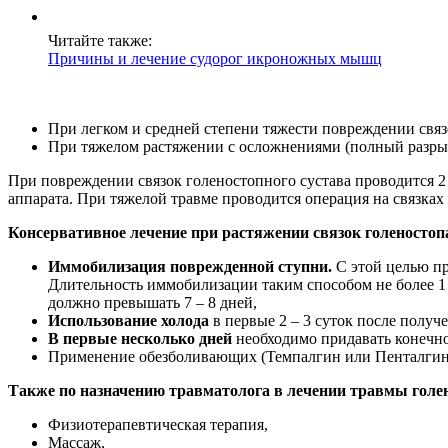
Читайте также:
Причины и лечение судорог икроножных мышц
При легком и средней степени тяжести повреждении связ
При тяжелом растяжении с осложнениями (полный разрыв 
При повреждении связок голеностопного сустава проводится 2
аппарата. При тяжелой травме проводится операция на связках
Консервативное лечение при растяжении связок голеностоп
Иммобилизация поврежденной ступни.
С этой целью пр
Длительность иммобилизации таким способом не более 1 
должно превышать 7 – 8 дней,
Использование холода
в первые 2 – 3 суток после получ
В первые несколько дней
необходимо придавать конечн
Применение обезболивающих (Темпалгин или Пенталгин)
Также по назначению травматолога в лечении травмы голен
Физиотерапевтическая терапия,
Массаж,