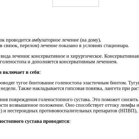
ок проводится амбулаторное лечение (на дому),
связок, перелом) лечение показано в условиях стационара.
 вида лечения: консервативное и хирургическое. Консервативна
 голеностопа и дополняется консервативным лечением.
а включает в себя
:
оводят тугое бинтование голеностопа эластичным бинтом. Тугую
недели. Также накладывается гипсовая повязка, лангета при ра
ения повреждения голеностопного сустава. Это поможет снизить 
ости возвышенное положение. Оно способствует оттоку лимфы 
 и нестероидных противовоспалительных препаратов (НПВП), 
остопного сустава проводится
: