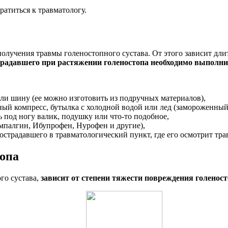
атиться к травматологу.
лучения травмы голеностопного сустава. От этого зависит длит
традавшего при растяжении голеностопа необходимо
выполни
ли шину (ее можно изготовить из подручных материалов),
ный компресс, бутылка с холодной водой или лед (замороженный
под ногу валик, подушку или что-то подобное,
мпалгин, Ибупрофен, Нурофен и другие),
страдавшего в травматологический пункт, где его осмотрит тра
топа
го сустава,
зависит от степени тяжести повреждения голеност