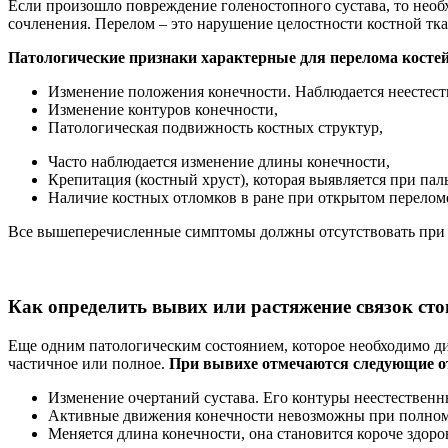
Если произошло повреждение голеностопного сустава, то нео
сочленения. Перелом – это нарушение целостности костной тка
Патологические признаки характерные для перелома косте
Изменение положения конечности. Наблюдается неестест
Изменение контуров конечности,
Патологическая подвижность костных структур,
Часто наблюдается изменение длины конечности,
Крепитация (костный хруст), которая выявляется при па
Наличие костных отломков в ране при открытом перелом
Все вышеперечисленные симптомы должны отсутствовать при н
Как определить вывих или растяжение связок ст
Еще одним патологическим состоянием, которое необходимо д
частичное или полное.
При вывихе отмечаются следующие о
Изменение очертаний сустава. Его контуры неестественн
Активные движения конечности невозможны при полном в
Меняется длина конечности, она становится короче здоро