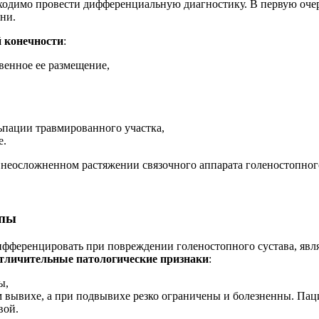
бходимо провести дифференциальную диагностику. В первую оче
ни.
й конечности
:
венное ее размещение,
льпации травмированного участка,
е.
еосложненном растяжении связочного аппарата голеностопного
опы
ифференцировать при повреждении голеностопного сустава, явл
тличительные патологические признаки
:
ы,
ывихе, а при подвывихе резко ограничены и болезненны. Паци
вой.