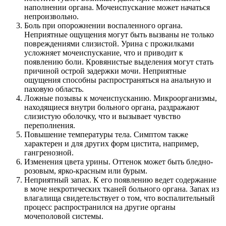
наполнении органа. Мочеиспускание может начаться
непроизвольно.
Боль при опорожнении воспаленного органа.
Неприятные ощущения могут быть вызваны не только
повреждениями слизистой. Урина с прожилками
усложняет мочеиспускание, что и приводит к
появлению боли. Кровянистые выделения могут стать
причиной острой задержки мочи. Неприятные
ощущения способны распространяться на анальную и
паховую область.
Ложные позывы к мочеиспусканию. Микроорганизмы,
находящиеся внутри больного органа, раздражают
слизистую оболочку, что и вызывает чувство
переполнения.
Повышение температуры тела. Симптом также
характерен и для других форм цистита, например,
гангренозной.
Изменения цвета урины. Оттенок может быть бледно-
розовым, ярко-красным или бурым.
Неприятный запах. К его появлению ведет содержание
в моче некротических тканей больного органа. Запах из
влагалища свидетельствует о том, что воспалительный
процесс распространился на другие органы
мочеполовой системы.