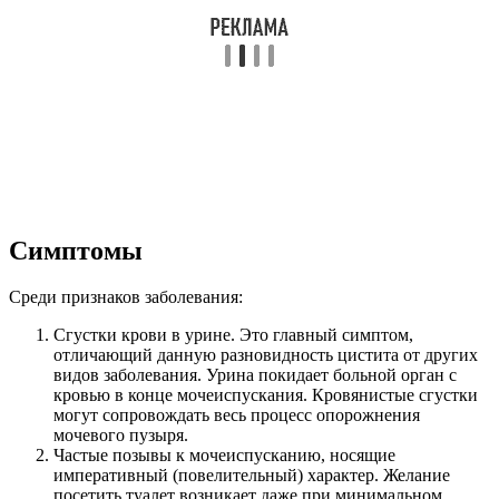
Симптомы
Среди признаков заболевания:
Сгустки крови в урине. Это главный симптом,
отличающий данную разновидность цистита от других
видов заболевания. Урина покидает больной орган с
кровью в конце мочеиспускания. Кровянистые сгустки
могут сопровождать весь процесс опорожнения
мочевого пузыря.
Частые позывы к мочеиспусканию, носящие
императивный (повелительный) характер. Желание
посетить туалет возникает даже при минимальном