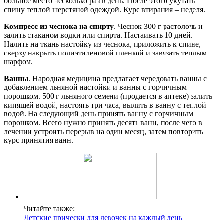
больное место несколько раз в день. После этого укутать
спину теплой шерстяной одеждой. Курс втирания – неделя.
Компресс из чеснока на спирту
. Чеснок 300 г растолочь и
залить стаканом водки или спирта. Настаивать 10 дней.
Налить на ткань настойку из чеснока, приложить к спине,
сверху накрыть полиэтиленовой пленкой и завязать теплым
шарфом.
Ванны
. Народная медицина предлагает чередовать ванны с
добавлением льняной настойки и ванны с горчичным
порошком. 500 г льняного семени (продается в аптеке) залить
кипящей водой, настоять три часа, вылить в ванну с теплой
водой. На следующий день принять ванну с горчичным
порошком. Всего нужно принять десять ванн, после чего в
лечении устроить перерыв на один месяц, затем повторить
курс принятия ванн.
Читайте также:
Детские прически для девочек на каждый день