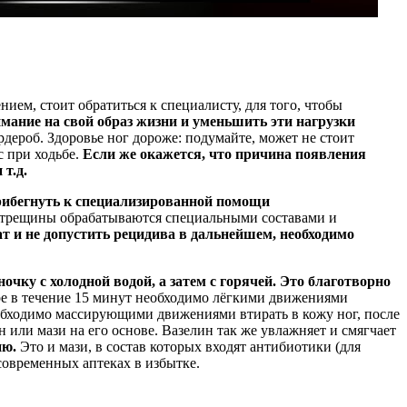
нием, стоит обратиться к специалисту, для того, чтобы
мание на свой образ жизни и уменьшить эти нагрузки
рдероб. Здоровье ног дороже: подумайте, может не стоит
с при ходьбе.
Если же окажется, что причина появления
т.д.
прибегнуть к специализированной помощи
а трещины обрабатываются специальными составами и
т и не допустить рецидива в дальнейшем, необходимо
очку с холодной водой, а затем с горячей. Это благотворно
оре в течение 15 минут необходимо лёгкими движениями
обходимо массирующими движениями втирать в кожу ног, после
или мази на его основе. Вазелин так же увлажняет и смягчает
ию.
Это и мази, в состав которых входят антибиотики (для
современных аптеках в избытке.