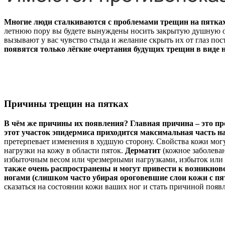
Многие люди сталкиваются с проблемами трещин на пятка
летнюю пору вы будете вынуждены носить закрытую душную обу
вызывают у вас чувство стыда и желание скрыть их от глаз по
появятся только лёгкие очертания будущих трещин в виде 
Причины трещин на пятках
В чём же причины их появления? Главная причина – это проб
этот участок эпидермиса приходится максимальная часть на
претерпевает изменения в худшую сторону. Свойства кожи могут
нагрузки на кожу в области пяток.
Дерматит
(кожное заболева
избыточным весом или чрезмерными нагрузками, избыток или 
также очень распространены и могут привести к возникнов
ногами (слишком часто убирая ороговевшие слои кожи с п
сказаться на состоянии кожи ваших ног и стать причиной появ