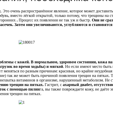
х
. Это очень распространённое явление, которое может достави
вь, вместо лёгкой открытой, только потому, что трещины на с
сторонних
.
Процесс их появления не так уж и быстр.
Они не сра
насечек. Затем они увеличиваются, углубляются и становят
лемы с кожей. В нормальном, здоровом состоянии, кожа на ст
грузок во время ходьбы) и мягкой
. Но если имеют место быть 
 меняться по разным причинам: красивая, но крайне неудобная и
ние) так же может быть причиной появления трещин на пятках. 
нехватка витаминов в организме, нарушенный метаболизм. Не ст
ению трещин на пятках.
Гастрит, с
ахарный диабет, отсутстви
яток с помощью пилин
га, вы также повреждаете кожу, не даёте
ления трещин на пятках.