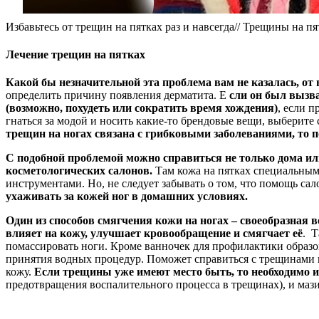
Избавьтесь от трещин на пятках раз и навсегда// Трещины на пя
Лечение трещин на пятках
Какой бы незначительной эта проблема вам не казалась, от 
определить причину появления дерматита. Е
сли он был вызва
(возможно, похудеть или сократить время хождения)
, если п
гнаться за модой и носить какие-то брендовые вещи, выберите се
трещин на ногах связана с грибковыми заболеваниями, то п
С подобной проблемой можно справиться не только дома ил
косметологических салонов.
Там кожа на пятках специальным
инструментами. Но, не следует забывать о том, что помощь са
ухаживать за кожей ног в домашних условиях.
Один из способов смягчения кожи на ногах – своеобразная в
влияет на кожу, улучшает кровообращение и смягчает её
. Т
помассировать ноги. Кроме ванночек для профилактики образ
принятия водных процедур. Поможет справиться с трещинами н
кожу.
Если трещины уже имеют место быть, то необходимо 
предотвращения воспалительного процесса в трещинах), и мази