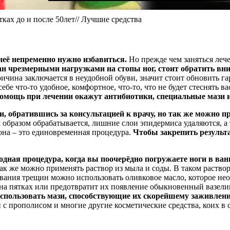
тках до и после 50лет// Лучшие средства
неё непременно нужно избавиться.
Но прежде чем заняться лече
н чрезмерными нагрузками на стопы ног, стоит обратить вни
ричина заключается в неудобной обуви, значит стоит обновить га
бе что-то удобное, комфортное, что-то, что не будет стеснять ва
омощь при лечении окажут антибиотики, специальные мази и 
и, обратившись за консультацией к врачу, но так же можно 
 образом обрабатывается, лишние слои эпидермиса удаляются, 
лона – это единовременная процедура.
Чтобы закрепить результа
одная процедура, когда вы поочерёдно погружаете ноги в ванн
ак же можно применять раствор из мыла и соды. В таком раств
ования трещин можно использовать оливковое масло, которое не
а пятках или предотвратит их появление обыкновенный вазелин 
использовать мази, способствующие их скорейшему заживлен
 с прополисом и многие другие косметические средства, коих в 