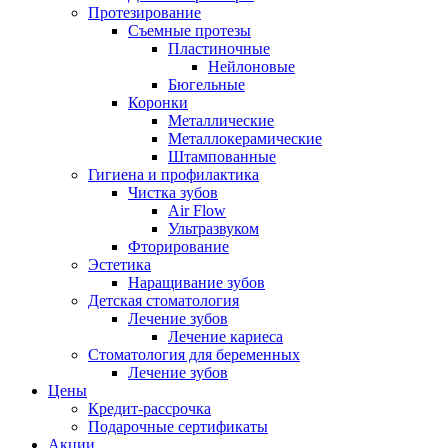
Протезирование
Съемные протезы
Пластиночные
Нейлоновые
Бюгельные
Коронки
Металлические
Металлокерамические
Штампованные
Гигиена и профилактика
Чистка зубов
Air Flow
Ультразвуком
Фторирование
Эстетика
Наращивание зубов
Детская стоматология
Лечение зубов
Лечение кариеса
Стоматология для беременных
Лечение зубов
Цены
Кредит-рассрочка
Подарочные сертификаты
Акции