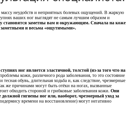
ть массу неудобств и неприятных болевых ощущений. В жаркую
тупнях ваших ног выглядят не самым лучшим образом и
зу становятся заметны вам и окружающим. Сначала на коже
ся заметными и весьма «ощутимыми».
упнях ног является эластичной, толстой (из-за того что на
проблемы кожи, различного рода заболевания, то это состояние
 тесная обувь, длительная ходьба и, как следствие, чрезмерные
Так же причинами могут быть отёки на ногах, вызванные
оит обходить стороной и грибковые заболевания кожи.
Они
е должной гигиены ног или, наоборот, чрезмерный уход за
 эпидермису времени на восстановление) могут негативно