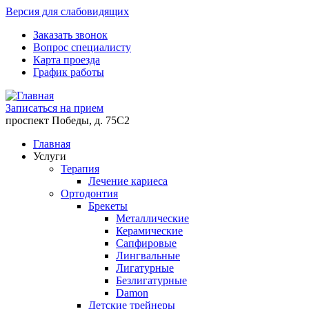
Версия для слабовидящих
Заказать звонок
Вопрос специалисту
Карта проезда
График работы
Записаться на прием
проспект Победы, д. 75C2
Главная
Услуги
Терапия
Лечение кариеса
Ортодонтия
Брекеты
Металлические
Керамические
Cапфировые
Лингвальные
Лигатурные
Безлигатурные
Damon
Детские трейнеры