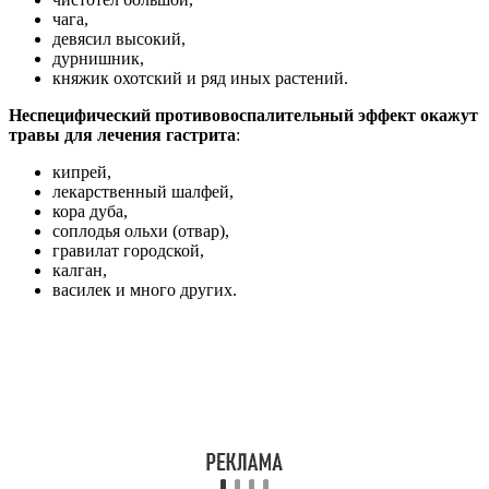
чага,
девясил высокий,
дурнишник,
княжик охотский и ряд иных растений.
Неспецифический противовоспалительный эффект окажут
травы для лечения гастрита
:
кипрей,
лекарственный шалфей,
кора дуба,
соплодья ольхи (отвар),
гравилат городской,
калган,
василек и много других.