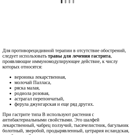
Для противорецидивной терапии в отсутствие обострений,
следует использовать
травы для лечения гастрита
,
проявляющие иммуномодулирующее действие, к числу
которых относятся:
вероника лекарственная,
молочай Палласа,
ряска малая,
родиола розовая,
астрагал перепончатый,
ферула джунгарская и еще ряд других.
При гастрите типа В используют растения с
антибактериальными свойствами. Это шалфей
лекарственный, чабрец ползучий, тысячелистник, багульник
болотный, зверобой, продырявленный, цетрария исландская,