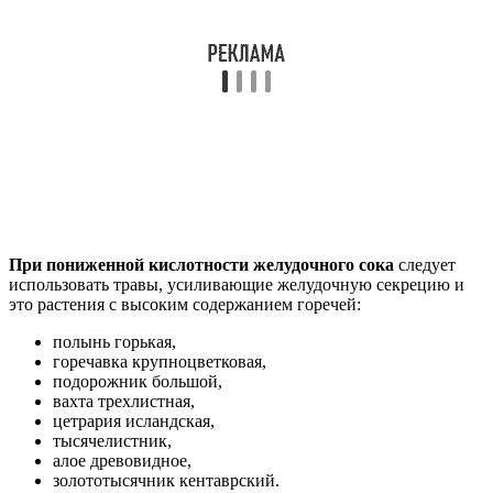
При пониженной кислотности желудочного сока
следует
использовать травы, усиливающие желудочную секрецию и
это растения с высоким содержанием горечей:
полынь горькая,
горечавка крупноцветковая,
подорожник большой,
вахта трехлистная,
цетрария исландская,
тысячелистник,
алое древовидное,
золототысячник кентаврский.