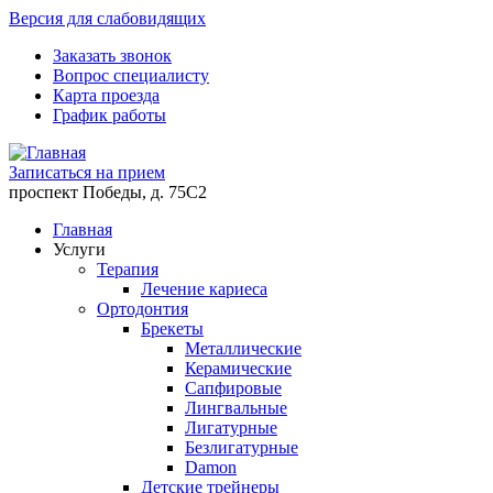
Версия для слабовидящих
Заказать звонок
Вопрос специалисту
Карта проезда
График работы
Записаться на прием
проспект Победы, д. 75C2
Главная
Услуги
Терапия
Лечение кариеса
Ортодонтия
Брекеты
Металлические
Керамические
Cапфировые
Лингвальные
Лигатурные
Безлигатурные
Damon
Детские трейнеры