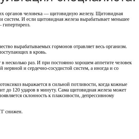
ших органов человека — щитовидную железу. Щитовидная
 и систем. И если щитовидная железа вырабатывает меньшее
— гипертиреоз.
ичество вырабатываемых гормонов отравляет весь организм.
поступающих в кровь.
 в несколько раз. И при постоянно хорошем аппетите человек
й нервной и сердечно-сосудистой систем, а иногда и со
токсикоз выражается в сильной потливости, когда кожные
ит до 120 ударов в минуту. Сама щитовидная железа может
появляется склонность к плаксивости, депрессивному
ТГ снижен.