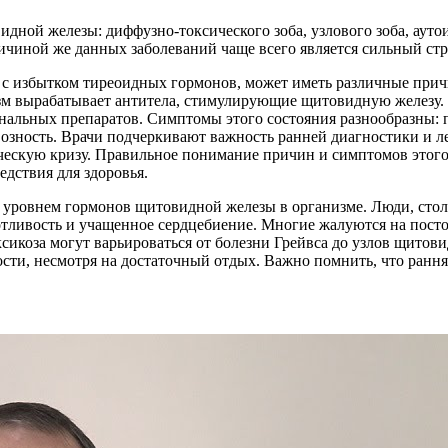
дной железы: диффузно-токсического зоба, узлового зоба, аут
ичиной же данных заболеваний чаще всего является сильный стр
ое с избытком тиреоидных гормонов, может иметь различные при
изм вырабатывает антитела, стимулирующие щитовидную железу.
нальных препаратов. Симптомы этого состояния разнообразны:
возность. Врачи подчеркивают важность ранней диагностики и л
ескую кризу. Правильное понимание причин и симптомов этого 
дствия для здоровья.
 уровнем гормонов щитовидной железы в организме. Люди, стол
тливость и учащенное сердцебиение. Многие жалуются на постоя
сикоза могут варьироваться от болезни Грейвса до узлов щито
сти, несмотря на достаточный отдых. Важно помнить, что ранн