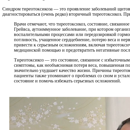
Синдром тиреотоксикоза — это проявление заболеваний щитови
диагностироваться (очень редко) вторичный тиреотоксикоз. Пр
Врачи отмечают, что тиреотоксикоз, состояние, связанн
Грейвса, аутоиммунное заболевание, при котором орган
воспалительными процессами или передозировкой гормо
потливость, учащенное сердцебиение, потерю веса и нер
привести к серьезным осложнениям, включая тиреотоксич
медицинской помощью и предотвратить негативные после
Тиреотоксикоз — это состояние, связанное с избыточным
симптомы, как необъяснимая потеря веса, повышенная по
значительно ухудшает качество жизни. Причины тиреоток
пациенты также упоминают о проблемах со сном и устало
состояние и помочь избежать серьезных осложнений.