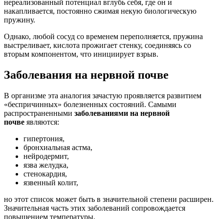
нереализованный потенциал вглубь себя, где он и
накапливается, постоянно сжимая некую биологическую
пружину.
Однако, любой сосуд со временем переполняется, пружина
выстреливает, кислота прожигает стенку, соединяясь со
вторым компонентом, что инициирует взрыв.
Заболевания на нервной почве
В организме эта аналогия зачастую проявляется развитием
«беспричинных» болезненных состояний. Самыми
распространенными
заболеваниями на нервной
почве
являются:
гипертония,
бронхиальная астма,
нейродермит,
язва желудка,
стенокардия,
язвенный колит,
но этот список может быть в значительной степени расширен.
Значительная часть этих заболеваний сопровождается
повышением температуры.