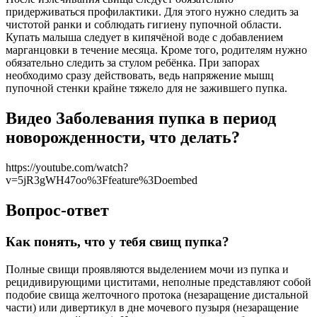
придерживаться профилактики. Для этого нужно следить за
чистотой ранки и соблюдать гигиену пупочной области.
Купать малыша следует в кипячёной воде с добавлением
марганцовки в течение месяца. Кроме того, родителям нужно
обязательно следить за стулом ребёнка. При запорах
необходимо сразу действовать, ведь напряжение мышц
пупочной стенки крайне тяжело для не зажившего пупка.
Видео Заболевания пупка в период
новорожденности, что делать?
https://youtube.com/watch?
v=5jR3gWH47oo%3Ffeature%3Doembed
Вопрос-ответ
Как понять, что у тебя свищ пупка?
Полные свищи проявляются выделением мочи из пупка и
рецидивирующими циститами, неполные представляют собой
подобие свища желточного протока (незаращение дистальной
части) или дивертикул в дне мочевого пузыря (незаращение