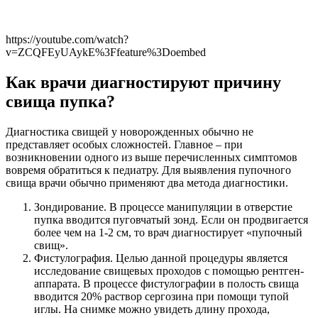
https://youtube.com/watch?
v=ZCQFEyUAykE%3Ffeature%3Doembed
Как врачи диагностируют причину
свища пупка?
Диагностика свищей у новорожденных обычно не
представляет особых сложностей. Главное – при
возникновении одного из выше перечисленных симптомов
вовремя обратиться к педиатру. Для выявления пупочного
свища врачи обычно применяют два метода диагностики.
Зондирование. В процессе манипуляции в отверстие
пупка вводится пуговчатый зонд. Если он продвигается
более чем на 1-2 см, то врач диагностирует «пупочный
свищ».
Фистулография. Целью данной процедуры является
исследование свищевых проходов с помощью рентген-
аппарата. В процессе фистулографии в полость свища
вводится 20% раствор сергозина при помощи тупой
иглы. На снимке можно увидеть длину прохода,