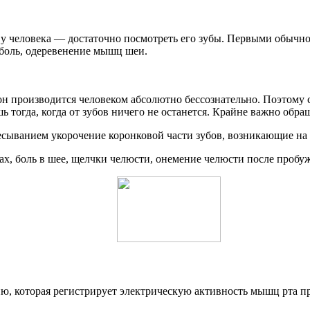
 у человека — достаточно посмотреть его зубы. Первыми обычно
 боль, одеревенение мышц шеи.
он производится человеком абсолютно бессознательно. Поэтому с
шь тогда, когда от зубов ничего не останется. Крайне важно об
сыванием укорочение коронковой части зубов, возникающие на 
х, боль в шее, щелчки челюсти, онемение челюсти после пробуж
ю, которая регистрирует электрическую активность мышц рта п