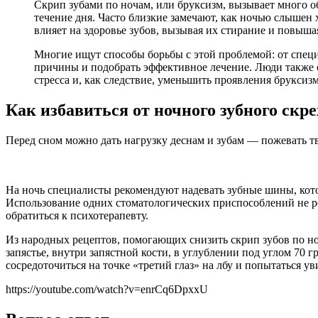
Скрип зубами по ночам, или бруксизм, вызывает много о
течение дня. Часто близкие замечают, как ночью слышен
влияет на здоровье зубов, вызывая их стирание и повыша
Многие ищут способы борьбы с этой проблемой: от специ
причины и подобрать эффективное лечение. Люди также о
стресса и, как следствие, уменьшить проявления бруксизм
Как избавиться от ночного зубного скр
Перед сном можно дать нагрузку деснам и зубам — пожевать т
На ночь специалисты рекомендуют надевать зубные шины, кот
Использование одних стоматологических приспособлений не р
обратиться к психотерапевту.
Из народных рецептов, помогающих снизить скрип зубов по но
запястье, внутри запястной кости, в углублении под углом 70 г
сосредоточиться на точке «третий глаз» на лбу и попытаться 
https://youtube.com/watch?v=enrCq6DpxxU