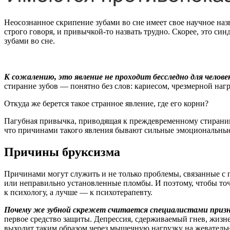
Неосознанное скрипение зубами во сне имеет свое научное наз
строго говоря, и привычкой-то назвать трудно. Скорее, это с
зубами во сне.
К сожалению, это явление не проходит бесследно для челов
стирание зубов — понятно без слов: кариесом, чрезмерной наг
Откуда же берется такое странное явление, где его корни?
Пагубная привычка, приводящая к преждевременному стиранию з
что причинами такого явления бывают сильные эмоциональные 
Причины бруксизма
Причинами могут служить и не только проблемы, связанные с
или неправильно установленные пломбы. И поэтому, чтобы точн
к психологу, а лучше — к психотерапевту.
Почему же зубной скрежет считается специалистами призн
первое средство защиты. Депрессия, сдерживаемый гнев, жизн
выходит таким образом через мышечную нагрузку на жевател