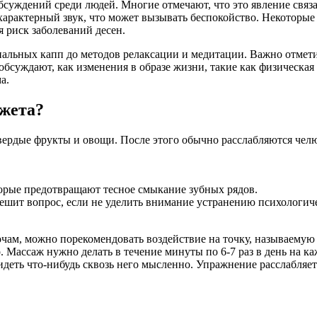
бсуждений среди людей. Многие отмечают, что это явление связ
 характерный звук, что может вызывать беспокойство. Некоторые
я риск заболеваний десен.
альных капп до методов релаксации и медитации. Важно отмети
бсуждают, как изменения в образе жизни, такие как физическая 
а.
ежета?
вердые фрукты и овощи. После этого обычно расслабляются чел
орые предотвращают тесное смыкание зубных рядов.
ешит вопрос, если не уделить внимание устранению психологич
чам, можно порекомендовать воздействие на точку, называемую
р. Массаж нужно делать в течение минуты по 6-7 раз в день на к
увидеть что-нибудь сквозь него мысленно. Упражнение расслабля