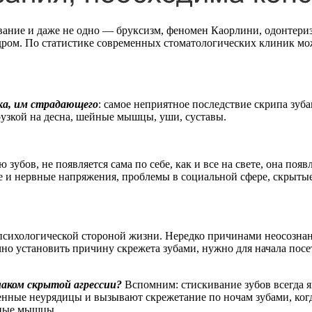
вание и даже не одно — бруксизм, феномен Каорлини, одонтериз
индром. По статистике современных стоматологических клиник мо
ека, им страдающего
: самое неприятное последствие скрипа зуба
рузкой на десна, шейные мышцы, уши, суставы.
убов, не появляется сама по себе, как и все на свете, она поя
и нервные напряжения, проблемы в социальной сфере, скрытые, 
 психологической стороной жизни. Нередко причинами неосозна
о установить причину скрежета зубами, нужно для начала посет
аком скрытой агрессии?
Вспомним: стискивание зубов всегда яв
енные неурядицы и вызывают скрежетание по ночам зубами, когд
ьные мышцы.